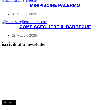
MINIPISCINE PALERMO
30 Maggio 2025
COME SCEGLIERE IL BARBECUE
29 Maggio 2025
iscriviti alla newsletter
Email
Leggi la nostra Informativa sulla
privacy
per maggiori info.
Acconsento al trattamento dei propri dati personali per finalità di
marketing, secondo le modalità indicate all’interno della Privacy
Policy