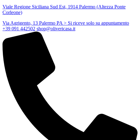
Viale Regione Siciliana Sud Est, 1914 Palermo (Altezza Ponte
Corleone)
Via Agrigento, 13 Palermo PA
> Si riceve solo su appuntamento
+39 091 442502
shop@olivericasa.it