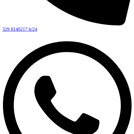
329 8140217 h/24