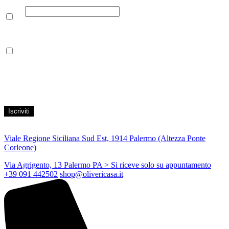
Email
Leggi la nostra Informativa sulla
privacy
per maggiori info.
Acconsento al trattamento dei propri dati personali per finalità di
marketing, secondo le modalità indicate all’interno della Privacy
Policy
Viale Regione Siciliana Sud Est, 1914 Palermo (Altezza Ponte
Corleone)
Via Agrigento, 13 Palermo PA
> Si riceve solo su appuntamento
+39 091 442502
shop@olivericasa.it