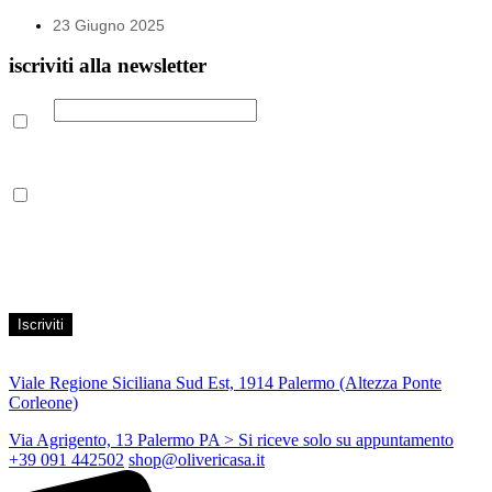
23 Giugno 2025
iscriviti alla newsletter
Email
Leggi la nostra Informativa sulla
privacy
per maggiori info.
Acconsento al trattamento dei propri dati personali per finalità di
marketing, secondo le modalità indicate all’interno della Privacy
Policy
Viale Regione Siciliana Sud Est, 1914 Palermo (Altezza Ponte
Corleone)
Via Agrigento, 13 Palermo PA
> Si riceve solo su appuntamento
+39 091 442502
shop@olivericasa.it