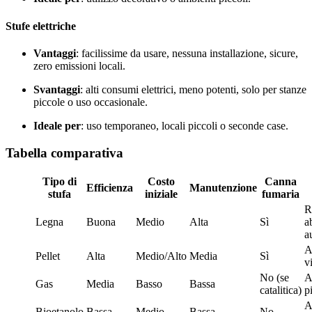
Stufe elettriche
Vantaggi
: facilissime da usare, nessuna installazione, sicure,
zero emissioni locali.
Svantaggi
: alti consumi elettrici, meno potenti, solo per stanze
piccole o uso occasionale.
Ideale per
: uso temporaneo, locali piccoli o seconde case.
Tabella comparativa
Tipo di
Costo
Canna
Efficienza
Manutenzione
stufa
iniziale
fumaria
R
Legna
Buona
Medio
Alta
Sì
a
a
A
Pellet
Alta
Medio/Alto
Media
Sì
vi
No (se
A
Gas
Media
Basso
Bassa
catalitica)
p
A
Bioetanolo
Bassa
Medio
Bassa
No