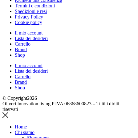
Richiedi una consulenza
Termini e condizioni
Spedizioni e resi
Privacy Policy
Cookie policy
Il mio account
Lista dei desideri
Carrello
Brand
Shop
Il mio account
Lista dei desideri
Carrello
Brand
Shop
© Copyright2026
Oliveri Innovation living P.IVA 06868600823 – Tutti i diritti
riservati
Home
Chi siamo
Showroom