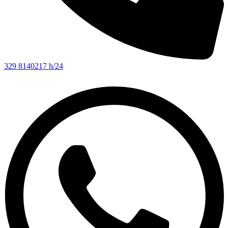
329 8140217 h/24