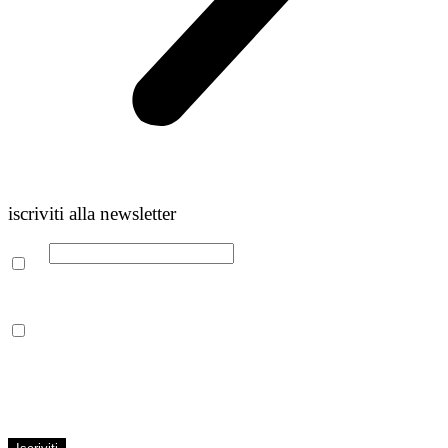
iscriviti alla newsletter
Email
Leggi la nostra Informativa sulla
privacy
per maggiori info.
Acconsento al trattamento dei propri dati personali per finalità di
marketing, secondo le modalità indicate all’interno della Privacy
Policy