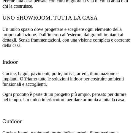
Perché una casa pensata con cura migliora la vita di chi la abita e di
chi la costruisce.
UNO SHOWROOM, TUTTA LA CASA
Un unico spazio dove progettare e scegliere ogni elemento della
propria abitazione. Dall’interno all’esterno, dai grandi impianti ai
dettagli. Senza frammentazioni, con una visione completa e coerente
della casa.
Indoor
Cucine, bagni, pavimenti, porte, infissi, arredi, illuminazione e
impianti. Offriamo tutte le soluzioni indoor per costruire ambienti
funzionali e accoglienti.
Ogni prodotto è parte di un progetto più ampio, pensato per durare
nel tempo. Un unico interlocutore per dare armonia a tutta la casa.
Outdoor
Cucine, bagni, pavimenti, porte, infissi, arredi, illuminazione e