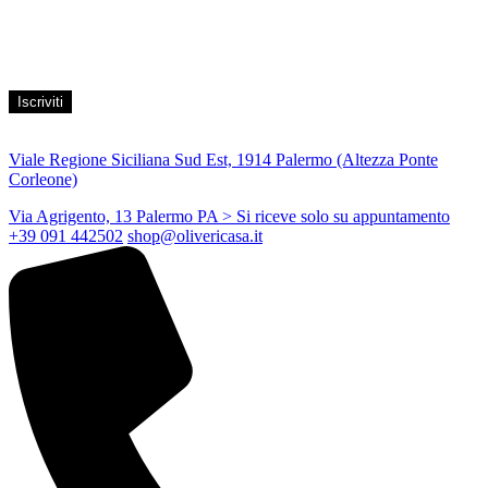
Acconsento al trattamento dei propri dati personali per finalità di
marketing, secondo le modalità indicate all’interno della Privacy
Policy
Viale Regione Siciliana Sud Est, 1914 Palermo (Altezza Ponte
Corleone)
Via Agrigento, 13 Palermo PA
> Si riceve solo su appuntamento
+39 091 442502
shop@olivericasa.it