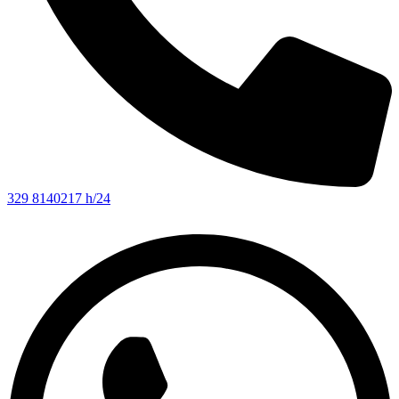
329 8140217 h/24