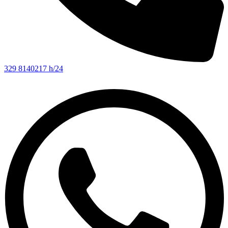
329 8140217 h/24