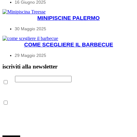
16 Giugno 2025
MINIPISCINE PALERMO
30 Maggio 2025
COME SCEGLIERE IL BARBECUE
29 Maggio 2025
iscriviti alla newsletter
Email
Leggi la nostra Informativa sulla
privacy
per maggiori info.
Acconsento al trattamento dei propri dati personali per finalità di
marketing, secondo le modalità indicate all’interno della Privacy
Policy