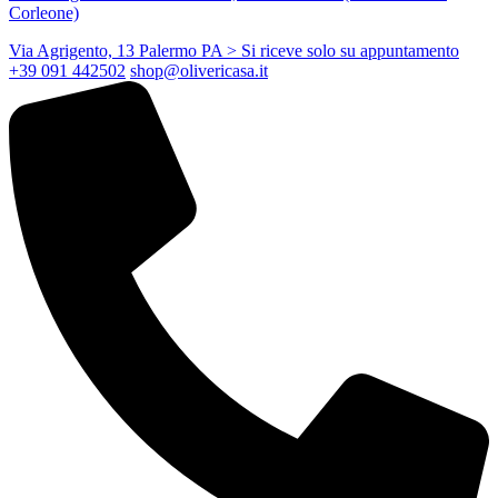
Corleone)
Via Agrigento, 13 Palermo PA
> Si riceve solo su appuntamento
+39 091 442502
shop@olivericasa.it