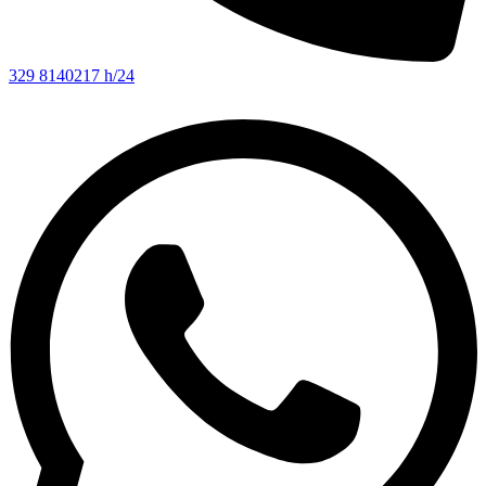
329 8140217 h/24