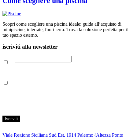
Come scegliere una piscina
Scopri come scegliere una piscina ideale: guida all’acquisto di
minipiscine, interrate, fuori terra. Trova la soluzione perfetta per il
tuo spazio esterno.
iscriviti alla newsletter
Email
Leggi la nostra Informativa sulla
privacy
per maggiori info.
Acconsento al trattamento dei propri dati personali per finalità di
marketing, secondo le modalità indicate all’interno della Privacy
Policy
Viale Regione Siciliana Sud Est, 1914 Palermo (Altezza Ponte