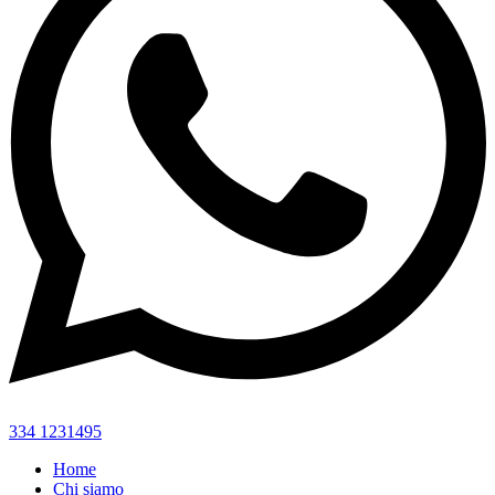
334 1231495
Home
Chi siamo