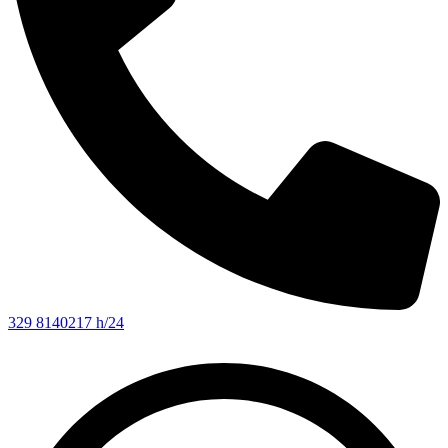
329 8140217 h/24