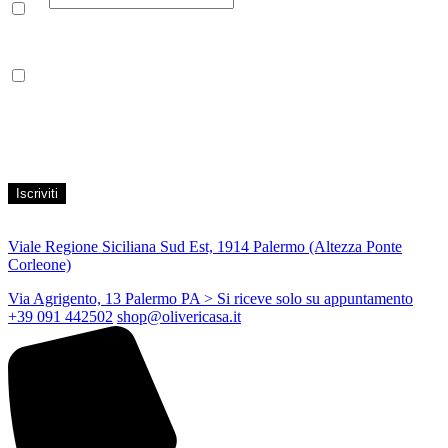
Leggi la nostra Informativa sulla
privacy
per maggiori info.
Acconsento al trattamento dei propri dati personali per finalità di
marketing, secondo le modalità indicate all’interno della Privacy
Policy
Viale Regione Siciliana Sud Est, 1914 Palermo (Altezza Ponte
Corleone)
Via Agrigento, 13 Palermo PA
> Si riceve solo su appuntamento
+39 091 442502
shop@olivericasa.it