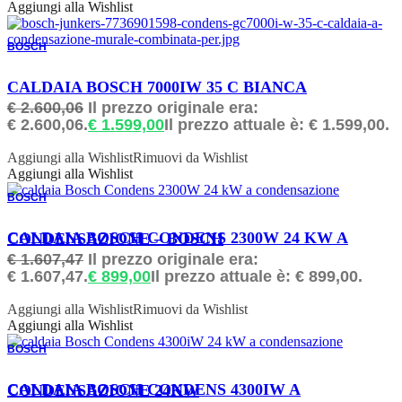
Aggiungi alla Wishlist
BOSCH
ORDINABILE
CALDAIA BOSCH 7000IW 35 C BIANCA
€
2.600,06
Il prezzo originale era:
€ 2.600,06.
€
1.599,00
Il prezzo attuale è: € 1.599,00.
Aggiungi alla Wishlist
Rimuovi da Wishlist
Aggiungi alla Wishlist
BOSCH
ORDINABILE
CALDAIA BOSCH CONDENS 2300W 24 KW A CONDENSAZIONE – BOSCH
€
1.607,47
Il prezzo originale era:
€ 1.607,47.
€
899,00
Il prezzo attuale è: € 899,00.
Aggiungi alla Wishlist
Rimuovi da Wishlist
Aggiungi alla Wishlist
BOSCH
ORDINABILE
CALDAIA BOSCH CONDENS 4300IW A CONDENSAZIONE 24KW