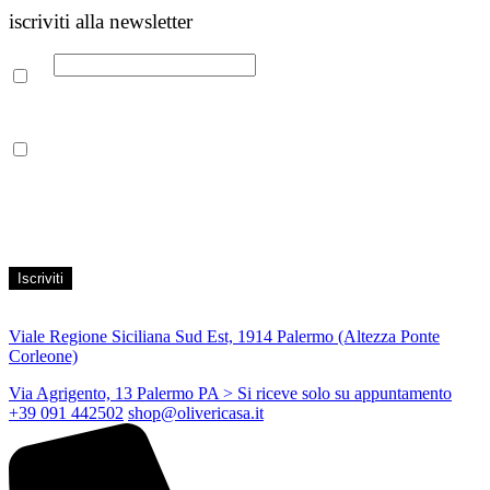
iscriviti alla newsletter
Email
Leggi la nostra Informativa sulla
privacy
per maggiori info.
Acconsento al trattamento dei propri dati personali per finalità di
marketing, secondo le modalità indicate all’interno della Privacy
Policy
Viale Regione Siciliana Sud Est, 1914 Palermo (Altezza Ponte
Corleone)
Via Agrigento, 13 Palermo PA
> Si riceve solo su appuntamento
+39 091 442502
shop@olivericasa.it