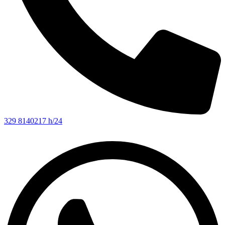
329 8140217 h/24