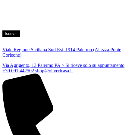
Acconsento al trattamento dei propri dati personali per finalità di
marketing, secondo le modalità indicate all’interno della Privacy
Policy
Viale Regione Siciliana Sud Est, 1914 Palermo (Altezza Ponte
Corleone)
Via Agrigento, 13 Palermo PA
> Si riceve solo su appuntamento
+39 091 442502
shop@olivericasa.it