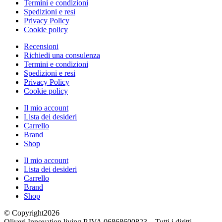
Termini e condizioni
Spedizioni e resi
Privacy Policy
Cookie policy
Recensioni
Richiedi una consulenza
Termini e condizioni
Spedizioni e resi
Privacy Policy
Cookie policy
Il mio account
Lista dei desideri
Carrello
Brand
Shop
Il mio account
Lista dei desideri
Carrello
Brand
Shop
© Copyright2026
Oliveri Innovation living P.IVA 06868600823 – Tutti i diritti