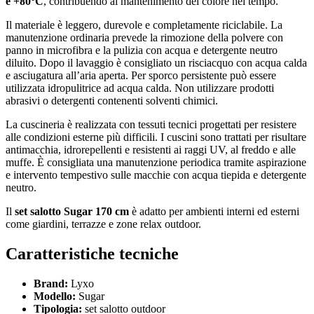
e +80°C
, contribuendo al mantenimento del colore nel tempo.
Il materiale è leggero, durevole e completamente riciclabile. La
manutenzione ordinaria prevede la rimozione della polvere con
panno in microfibra e la pulizia con acqua e detergente neutro
diluito. Dopo il lavaggio è consigliato un risciacquo con acqua calda
e asciugatura all’aria aperta. Per sporco persistente può essere
utilizzata idropulitrice ad acqua calda. Non utilizzare prodotti
abrasivi o detergenti contenenti solventi chimici.
La cuscineria è realizzata con tessuti tecnici progettati per resistere
alle condizioni esterne più difficili. I cuscini sono trattati per risultare
antimacchia, idrorepellenti e resistenti ai raggi UV, al freddo e alle
muffe. È consigliata una manutenzione periodica tramite aspirazione
e intervento tempestivo sulle macchie con acqua tiepida e detergente
neutro.
Il
set salotto Sugar 170 cm
è adatto per ambienti interni ed esterni
come giardini, terrazze e zone relax outdoor.
Caratteristiche tecniche
Brand:
Lyxo
Modello:
Sugar
Tipologia:
set salotto outdoor