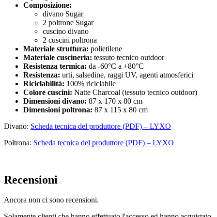
Composizione:
divano Sugar
2 poltrone Sugar
cuscino divano
2 cuscini poltrona
Materiale struttura:
polietilene
Materiale cuscineria:
tessuto tecnico outdoor
Resistenza termica:
da -60°C a +80°C
Resistenza:
urti, salsedine, raggi UV, agenti atmosferici
Riciclabilità:
100% riciclabile
Colore cuscini:
Natte Charcoal (tessuto tecnico outdoor)
Dimensioni divano:
87 x 170 x 80 cm
Dimensioni poltrona:
87 x 115 x 80 cm
Divano:
Scheda tecnica del produttore (PDF) – LYXO
Poltrona:
Scheda tecnica del produttore (PDF) – LYXO
Recensioni
Ancora non ci sono recensioni.
Solamente clienti che hanno effettuato l'accesso ed hanno acquistato