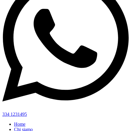
334 1231495
Home
Chi siamo