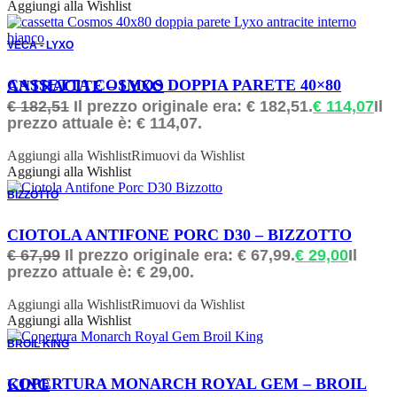
Aggiungi alla Wishlist
VECA - LYXO
ORDINABILE
CASSETTA COSMOS DOPPIA PARETE 40×80 ANTRACITE – LYXO
€
182,51
Il prezzo originale era: € 182,51.
€
114,07
Il
prezzo attuale è: € 114,07.
Aggiungi alla Wishlist
Rimuovi da Wishlist
Aggiungi alla Wishlist
BIZZOTTO
ORDINABILE
CIOTOLA ANTIFONE PORC D30 – BIZZOTTO
€
67,99
Il prezzo originale era: € 67,99.
€
29,00
Il
prezzo attuale è: € 29,00.
Aggiungi alla Wishlist
Rimuovi da Wishlist
Aggiungi alla Wishlist
BROIL KING
ORDINABILE
COPERTURA MONARCH ROYAL GEM – BROIL KING