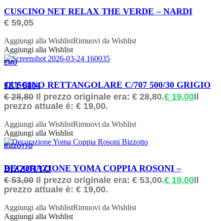
ORDINABILE
CUSCINO NET RELAX THE VERDE – NARDI
€
59,05
Aggiungi alla Wishlist
Rimuovi da Wishlist
Aggiungi alla Wishlist
EMU
ORDINABILE
CUSCINO RETTANGOLARE C/707 500/30 GRIGIO JET 9804
€
28,80
Il prezzo originale era: € 28,80.
€
19,00
Il
prezzo attuale è: € 19,00.
Aggiungi alla Wishlist
Rimuovi da Wishlist
Aggiungi alla Wishlist
BIZZOTTO
ORDINABILE
DECORAZIONE YOMA COPPIA ROSONI – BIZZOTTO
€
53,00
Il prezzo originale era: € 53,00.
€
19,00
Il
prezzo attuale è: € 19,00.
Aggiungi alla Wishlist
Rimuovi da Wishlist
Aggiungi alla Wishlist