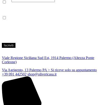
Leggi la nostra Informativa sulla
privacy
per maggiori info.
Acconsento al trattamento dei propri dati personali per finalità di
marketing, secondo le modalità indicate all’interno della Privacy
Policy
Viale Regione Siciliana Sud Est, 1914 Palermo (Altezza Ponte
Corleone)
Via Agrigento, 13 Palermo PA
> Si riceve solo su appuntamento
+39 091 442502
shop@olivericasa.it