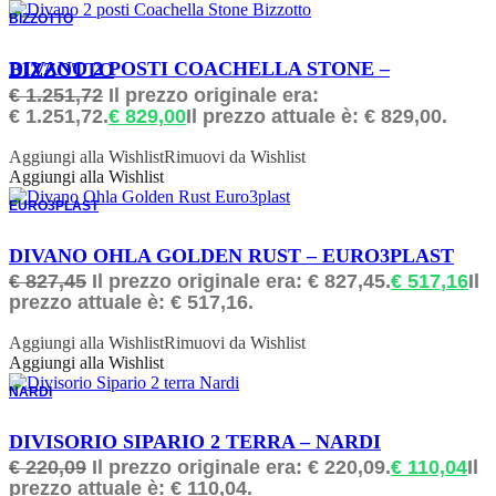
BIZZOTTO
ORDINABILE
DIVANO 2 POSTI COACHELLA STONE – BIZZOTTO
€
1.251,72
Il prezzo originale era:
€ 1.251,72.
€
829,00
Il prezzo attuale è: € 829,00.
Aggiungi alla Wishlist
Rimuovi da Wishlist
Aggiungi alla Wishlist
EURO3PLAST
ORDINABILE
DIVANO OHLA GOLDEN RUST – EURO3PLAST
€
827,45
Il prezzo originale era: € 827,45.
€
517,16
Il
prezzo attuale è: € 517,16.
Aggiungi alla Wishlist
Rimuovi da Wishlist
Aggiungi alla Wishlist
NARDI
ORDINABILE
DIVISORIO SIPARIO 2 TERRA – NARDI
€
220,09
Il prezzo originale era: € 220,09.
€
110,04
Il
prezzo attuale è: € 110,04.