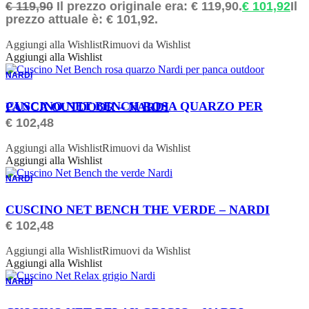
€
119,90
Il prezzo originale era: € 119,90.
€
101,92
Il
prezzo attuale è: € 101,92.
Aggiungi alla Wishlist
Rimuovi da Wishlist
Aggiungi alla Wishlist
NARDI
ORDINABILE
CUSCINO NET BENCH ROSA QUARZO PER PANCA OUTDOOR – NARDI
€
102,48
Aggiungi alla Wishlist
Rimuovi da Wishlist
Aggiungi alla Wishlist
NARDI
ORDINABILE
CUSCINO NET BENCH THE VERDE – NARDI
€
102,48
Aggiungi alla Wishlist
Rimuovi da Wishlist
Aggiungi alla Wishlist
NARDI
ORDINABILE