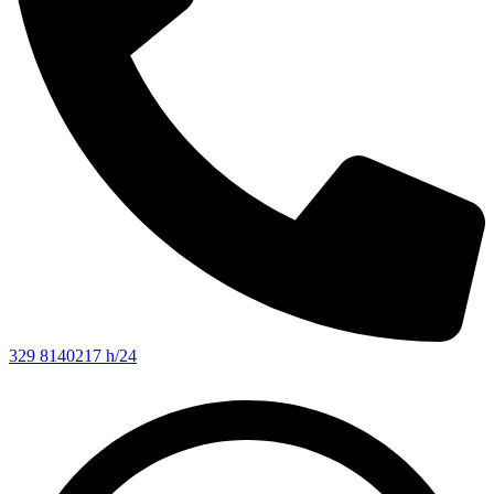
329 8140217 h/24