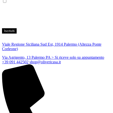
Acconsento al trattamento dei propri dati personali per finalità di
marketing, secondo le modalità indicate all’interno della Privacy
Policy
Viale Regione Siciliana Sud Est, 1914 Palermo (Altezza Ponte
Corleone)
Via Agrigento, 13 Palermo PA
> Si riceve solo su appuntamento
+39 091 442502
shop@olivericasa.it