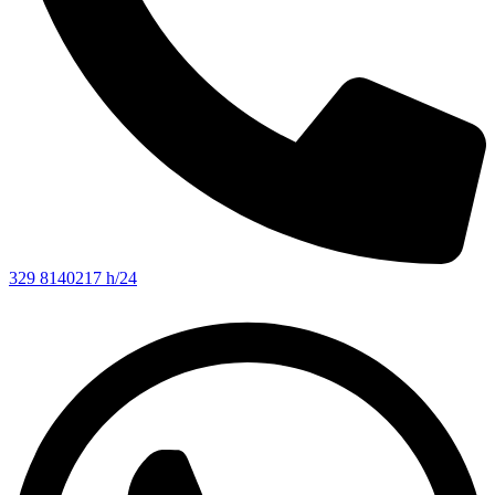
329 8140217 h/24