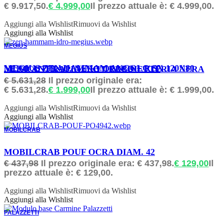
€ 9.917,50.
€
4.999,00
Il prezzo attuale è: € 4.999,00.
Aggiungi alla Wishlist
Rimuovi da Wishlist
Aggiungi alla Wishlist
MEGIUS
ORDINABILE
MEGIUS ZEN HAMMAM ANGOLO SX 120X80 NERO ANTRAC. NERO OPACO + KIT MUSICOTERAPIA + KIT RUBINETTERIA NERA
€
5.631,28
Il prezzo originale era:
€ 5.631,28.
€
1.999,00
Il prezzo attuale è: € 1.999,00.
Aggiungi alla Wishlist
Rimuovi da Wishlist
Aggiungi alla Wishlist
MOBILCRAB
ORDINABILE
MOBILCRAB POUF OCRA DIAM. 42
€
437,98
Il prezzo originale era: € 437,98.
€
129,00
Il
prezzo attuale è: € 129,00.
Aggiungi alla Wishlist
Rimuovi da Wishlist
Aggiungi alla Wishlist
PALAZZETTI