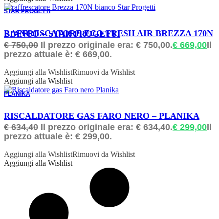
STAR PROGETTI
ORDINABILE
RAFFRESCATORE ECO FRESH AIR BREZZA 170N BIANCO – STAR PROGETTI
€
750,00
Il prezzo originale era: € 750,00.
€
669,00
Il
prezzo attuale è: € 669,00.
Aggiungi alla Wishlist
Rimuovi da Wishlist
Aggiungi alla Wishlist
PLANIKA
ORDINABILE
RISCALDATORE GAS FARO NERO – PLANIKA
€
634,40
Il prezzo originale era: € 634,40.
€
299,00
Il
prezzo attuale è: € 299,00.
Aggiungi alla Wishlist
Rimuovi da Wishlist
Aggiungi alla Wishlist