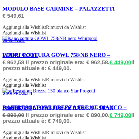
ORDINABILE
MODULO BASE CARMINE – PALAZZETTI
€
549,61
Aggiungi alla Wishlist
Rimuovi da Wishlist
Aggiungi alla Wishlist
WHIRLPOOL
ORDINABILE
PIANO COTTURA GOWL 758/NB NERO – WHIRLPOOL
€
962,58
Il prezzo originale era: € 962,58.
€
449,00
Il
prezzo attuale è: € 449,00.
Aggiungi alla Wishlist
Rimuovi da Wishlist
Aggiungi alla Wishlist
STAR PROGETTI
ORDINABILE
RAFFRESCATORE BREZZA FRE10E BIANCO + FILTRO POLISFATI RETE IDRICA – STAR PROGETTI
€
890,00
Il prezzo originale era: € 890,00.
€
749,00
Il
prezzo attuale è: € 749,00.
Aggiungi alla Wishlist
Rimuovi da Wishlist
Aggiungi alla Wishlist