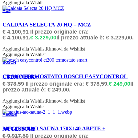
Aggiungi alla Wishlist
MCZ
ORDINABILE
CALDAIA SELECTA 20 HQ – MCZ
€
4.100,91
Il prezzo originale era:
€ 4.100,91.
€
3.229,00
Il prezzo attuale è: € 3.229,00.
Aggiungi alla Wishlist
Rimuovi da Wishlist
Aggiungi alla Wishlist
BOSCH
ORDINABILE
CRONOTERMOSTATO BOSCH EASYCONTROL CT200 NERO
€
378,59
Il prezzo originale era: € 378,59.
€
249,00
Il
prezzo attuale è: € 249,00.
Aggiungi alla Wishlist
Rimuovi da Wishlist
Aggiungi alla Wishlist
MEGIUS
ORDINABILE
MEGIUS TAO SAUNA 170X140 ABETE + ACCESSORI
€
9.917,50
Il prezzo originale era: