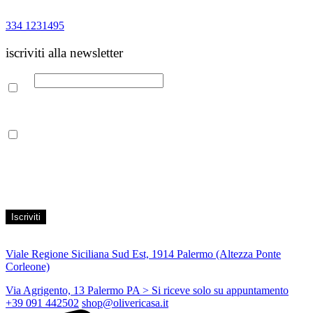
334 1231495
iscriviti alla newsletter
Email
Leggi la nostra Informativa sulla
privacy
per maggiori info.
Acconsento al trattamento dei propri dati personali per finalità di
marketing, secondo le modalità indicate all’interno della Privacy
Policy
Viale Regione Siciliana Sud Est, 1914 Palermo (Altezza Ponte
Corleone)
Via Agrigento, 13 Palermo PA
> Si riceve solo su appuntamento
+39 091 442502
shop@olivericasa.it