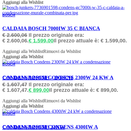
Aggiungi alla Wishlist
BOSCH
ORDINABILE
CALDAIA BOSCH 7000IW 35 C BIANCA
€
2.600,06
Il prezzo originale era:
€ 2.600,06.
€
1.599,00
Il prezzo attuale è: € 1.599,00.
Aggiungi alla Wishlist
Rimuovi da Wishlist
Aggiungi alla Wishlist
BOSCH
ORDINABILE
CALDAIA BOSCH CONDENS 2300W 24 KW A CONDENSAZIONE – BOSCH
€
1.607,47
Il prezzo originale era:
€ 1.607,47.
€
899,00
Il prezzo attuale è: € 899,00.
Aggiungi alla Wishlist
Rimuovi da Wishlist
Aggiungi alla Wishlist
BOSCH
ORDINABILE
CALDAIA BOSCH CONDENS 4300IW A CONDENSAZIONE 24KW