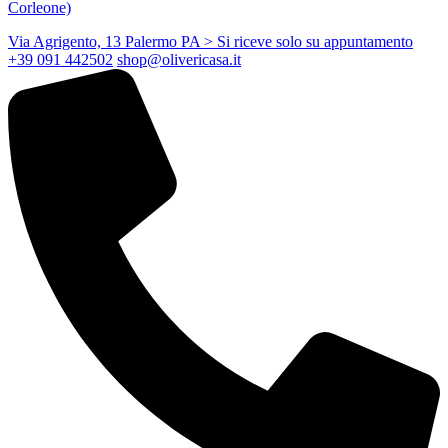
Corleone)
Via Agrigento, 13 Palermo PA
> Si riceve solo su appuntamento
+39 091 442502
shop@olivericasa.it