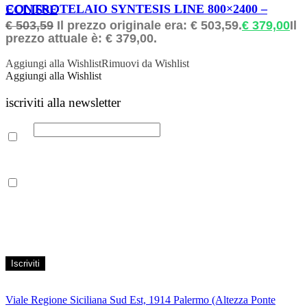
ORDINABILE
CONTROTELAIO SYNTESIS LINE 800×2400 – ECLISSE
€
503,59
Il prezzo originale era: € 503,59.
€
379,00
Il
prezzo attuale è: € 379,00.
Aggiungi alla Wishlist
Rimuovi da Wishlist
Aggiungi alla Wishlist
iscriviti alla newsletter
Email
Leggi la nostra Informativa sulla
privacy
per maggiori info.
Acconsento al trattamento dei propri dati personali per finalità di
marketing, secondo le modalità indicate all’interno della Privacy
Policy
Viale Regione Siciliana Sud Est, 1914 Palermo (Altezza Ponte