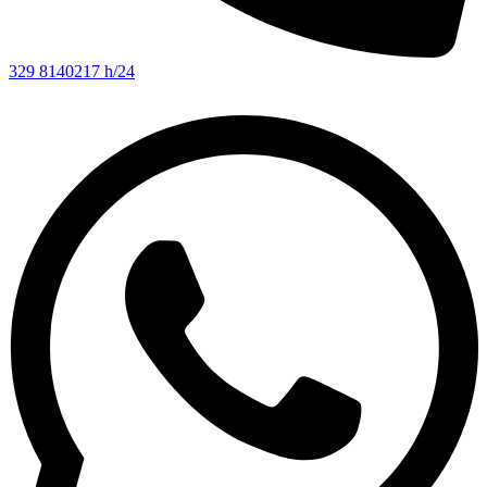
329 8140217 h/24