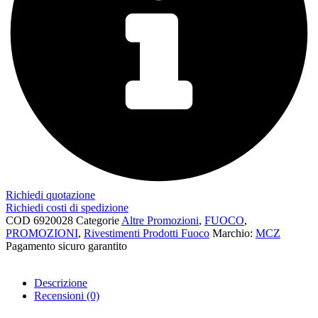
Richiedi quotazione
Richiedi costi di spedizione
COD
6920028
Categorie
Altre Promozioni
,
FUOCO
,
PROMOZIONI
,
Rivestimenti Prodotti Fuoco
Marchio:
MCZ
Pagamento sicuro garantito​
Descrizione
Recensioni (0)