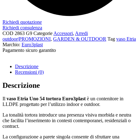
Richiedi quotazione
Richiedi consulenza
COD
2863 G9
Categorie
Accessori
,
Arredi
outdoor|PROMOZIONI
,
GARDEN & OUTDOOR
Tag
vaso Etria
Marchio:
Euro3plast
Pagamento sicuro garantito​
Descrizione
Recensioni (0)
Descrizione
Il
vaso Etria Uno 54 tortora Euro3plast
è un contenitore in
LLDPE progettato per l’utilizzo indoor e outdoor.
La tonalità tortora introduce una presenza visiva morbida e neutra
che facilita l’inserimento in contesti contemporanei, residenziali o
contract.
La configurazione a parete singola consente di sfruttare una