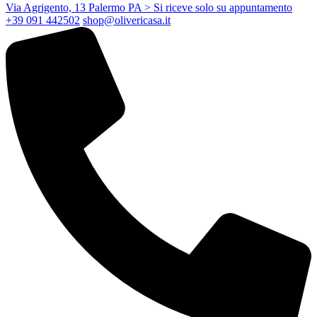
Via Agrigento, 13 Palermo PA
> Si riceve solo su appuntamento
+39 091 442502
shop@olivericasa.it