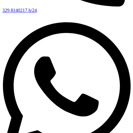
329 8140217 h/24