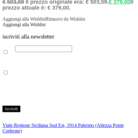
€
503,59
Il prezzo originale era: € 503,59.
€
379,00
Il
prezzo attuale è: € 379,00.
Aggiungi alla Wishlist
Rimuovi da Wishlist
Aggiungi alla Wishlist
iscriviti alla newsletter
Email
Leggi la nostra Informativa sulla
privacy
per maggiori info.
Acconsento al trattamento dei propri dati personali per finalità di
marketing, secondo le modalità indicate all’interno della Privacy
Policy
Viale Regione Siciliana Sud Est, 1914 Palermo (Altezza Ponte
Corleone)