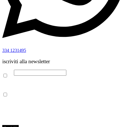
334 1231495
iscriviti alla newsletter
Email
Leggi la nostra Informativa sulla
privacy
per maggiori info.
Acconsento al trattamento dei propri dati personali per finalità di
marketing, secondo le modalità indicate all’interno della Privacy
Policy