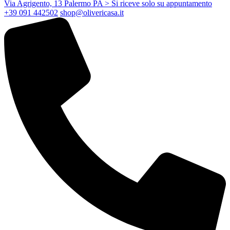
Via Agrigento, 13 Palermo PA
> Si riceve solo su appuntamento
+39 091 442502
shop@olivericasa.it