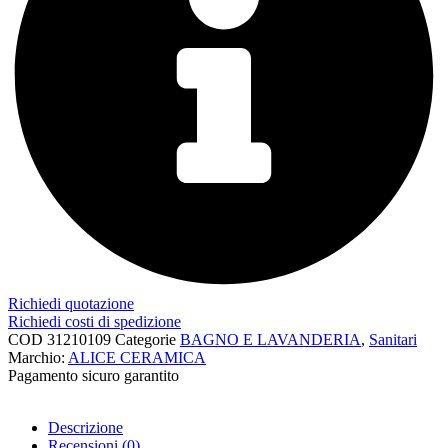
Richiedi quotazione
Richiedi costi di spedizione
COD
31210109
Categorie
BAGNO E LAVANDERIA
,
Sanitari
Marchio:
ALICE CERAMICA
Pagamento sicuro garantito​
Descrizione
Recensioni (0)