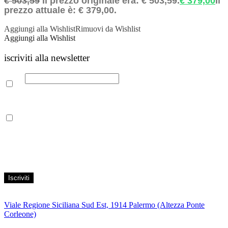
€
503,59
Il prezzo originale era: € 503,59.
€
379,00
Il
prezzo attuale è: € 379,00.
Aggiungi alla Wishlist
Rimuovi da Wishlist
Aggiungi alla Wishlist
iscriviti alla newsletter
Email
Leggi la nostra Informativa sulla
privacy
per maggiori info.
Acconsento al trattamento dei propri dati personali per finalità di
marketing, secondo le modalità indicate all’interno della Privacy
Policy
Viale Regione Siciliana Sud Est, 1914 Palermo (Altezza Ponte
Corleone)