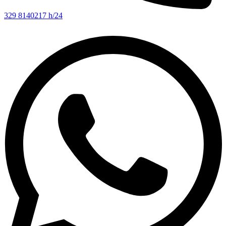
329 8140217 h/24