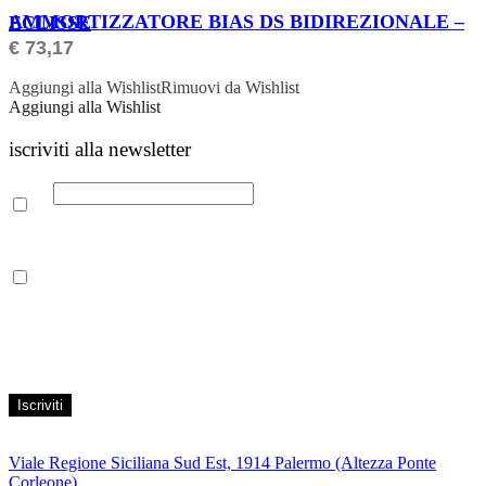
ORDINABILE
AMMORTIZZATORE BIAS DS BIDIREZIONALE – ECLISSE
€
73,17
Aggiungi alla Wishlist
Rimuovi da Wishlist
Aggiungi alla Wishlist
iscriviti alla newsletter
Email
Leggi la nostra Informativa sulla
privacy
per maggiori info.
Acconsento al trattamento dei propri dati personali per finalità di
marketing, secondo le modalità indicate all’interno della Privacy
Policy
Viale Regione Siciliana Sud Est, 1914 Palermo (Altezza Ponte
Corleone)