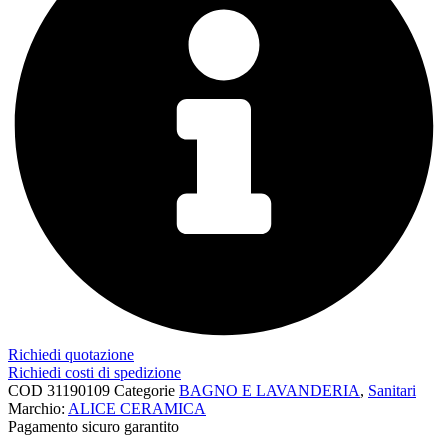
Richiedi quotazione
Richiedi costi di spedizione
COD
31190109
Categorie
BAGNO E LAVANDERIA
,
Sanitari
Marchio:
ALICE CERAMICA
Pagamento sicuro garantito​