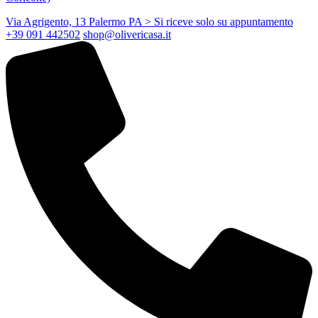
Via Agrigento, 13 Palermo PA
> Si riceve solo su appuntamento
+39 091 442502
shop@olivericasa.it