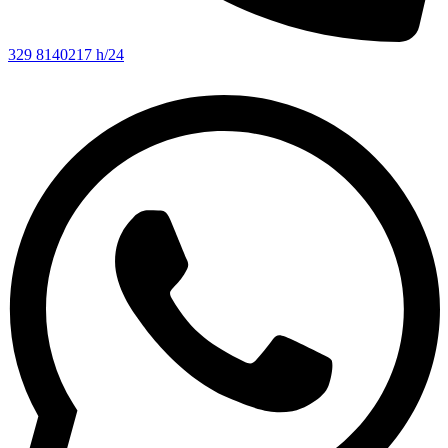
329 8140217 h/24