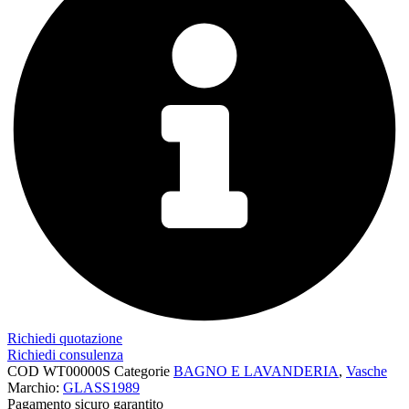
Richiedi quotazione
Richiedi consulenza
COD
WT00000S
Categorie
BAGNO E LAVANDERIA
,
Vasche
Marchio:
GLASS1989
Pagamento sicuro garantito​