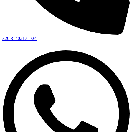
329 8140217 h/24