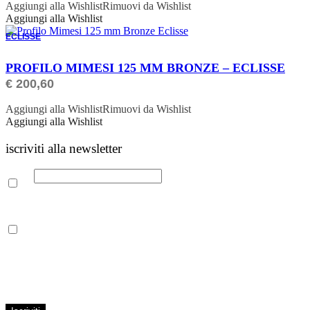
Aggiungi alla Wishlist
Rimuovi da Wishlist
Aggiungi alla Wishlist
ECLISSE
ORDINABILE
PROFILO MIMESI 125 MM BRONZE – ECLISSE
€
200,60
Aggiungi alla Wishlist
Rimuovi da Wishlist
Aggiungi alla Wishlist
iscriviti alla newsletter
Email
Leggi la nostra Informativa sulla
privacy
per maggiori info.
Acconsento al trattamento dei propri dati personali per finalità di
marketing, secondo le modalità indicate all’interno della Privacy
Policy