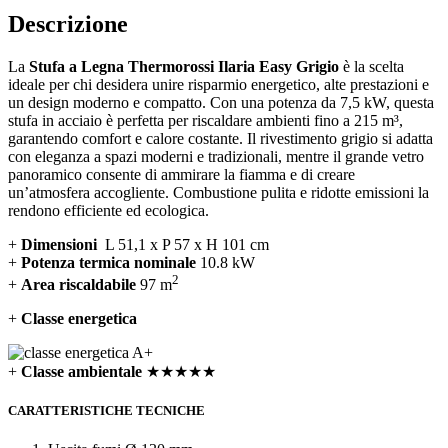
Descrizione
La
Stufa a Legna Thermorossi Ilaria Easy Grigio
è la scelta
ideale per chi desidera unire risparmio energetico, alte prestazioni e
un design moderno e compatto. Con una potenza da 7,5 kW, questa
stufa in acciaio è perfetta per riscaldare ambienti fino a 215 m³,
garantendo comfort e calore costante. Il rivestimento grigio si adatta
con eleganza a spazi moderni e tradizionali, mentre il grande vetro
panoramico consente di ammirare la fiamma e di creare
un’atmosfera accogliente. Combustione pulita e ridotte emissioni la
rendono efficiente ed ecologica.
+
Dimensioni
L 51,1 x P 57 x H 101 cm
+
Potenza termica nominale
10.8 kW
2
+
Area riscaldabile
97 m
+
Classe energetica
+
Classe ambientale
★★★★★
CARATTERISTICHE TECNICHE