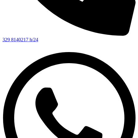
329 8140217 h/24