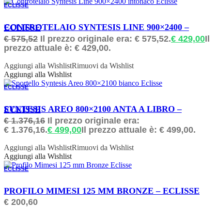
ECLISSE
ORDINABILE
CONTROTELAIO SYNTESIS LINE 900×2400 – ECLISSE
€
575,52
Il prezzo originale era: € 575,52.
€
429,00
Il
prezzo attuale è: € 429,00.
Aggiungi alla Wishlist
Rimuovi da Wishlist
Aggiungi alla Wishlist
ECLISSE
ORDINABILE
SYNTESIS AREO 800×2100 ANTA A LIBRO – ECLISSE
€
1.376,16
Il prezzo originale era:
€ 1.376,16.
€
499,00
Il prezzo attuale è: € 499,00.
Aggiungi alla Wishlist
Rimuovi da Wishlist
Aggiungi alla Wishlist
ECLISSE
ORDINABILE
PROFILO MIMESI 125 MM BRONZE – ECLISSE
€
200,60