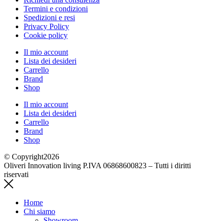
Termini e condizioni
Spedizioni e resi
Privacy Policy
Cookie policy
Il mio account
Lista dei desideri
Carrello
Brand
Shop
Il mio account
Lista dei desideri
Carrello
Brand
Shop
© Copyright2026
Oliveri Innovation living P.IVA 06868600823 – Tutti i diritti
riservati
Home
Chi siamo
Showroom