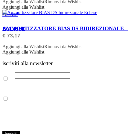
Aggiungi alla Wishlist
Rimuovi da Wishlist
Aggiungi alla Wishlist
ECLISSE
ORDINABILE
AMMORTIZZATORE BIAS DS BIDIREZIONALE – ECLISSE
€
73,17
Aggiungi alla Wishlist
Rimuovi da Wishlist
Aggiungi alla Wishlist
iscriviti alla newsletter
Email
Leggi la nostra Informativa sulla
privacy
per maggiori info.
Acconsento al trattamento dei propri dati personali per finalità di
marketing, secondo le modalità indicate all’interno della Privacy
Policy