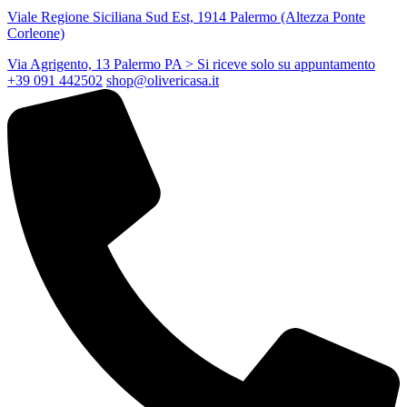
Viale Regione Siciliana Sud Est, 1914 Palermo (Altezza Ponte
Corleone)
Via Agrigento, 13 Palermo PA
> Si riceve solo su appuntamento
+39 091 442502
shop@olivericasa.it