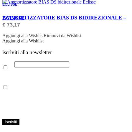
ECLISSE
ORDINABILE
AMMORTIZZATORE BIAS DS BIDIREZIONALE – ECLISSE
€
73,17
Aggiungi alla Wishlist
Rimuovi da Wishlist
Aggiungi alla Wishlist
iscriviti alla newsletter
Email
Leggi la nostra Informativa sulla
privacy
per maggiori info.
Acconsento al trattamento dei propri dati personali per finalità di
marketing, secondo le modalità indicate all’interno della Privacy
Policy