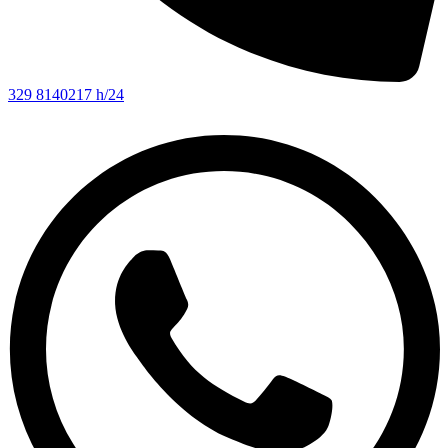
329 8140217 h/24