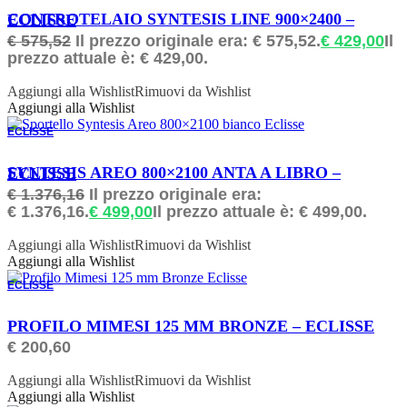
ORDINABILE
CONTROTELAIO SYNTESIS LINE 900×2400 – ECLISSE
€
575,52
Il prezzo originale era: € 575,52.
€
429,00
Il
prezzo attuale è: € 429,00.
Aggiungi alla Wishlist
Rimuovi da Wishlist
Aggiungi alla Wishlist
ECLISSE
ORDINABILE
SYNTESIS AREO 800×2100 ANTA A LIBRO – ECLISSE
€
1.376,16
Il prezzo originale era:
€ 1.376,16.
€
499,00
Il prezzo attuale è: € 499,00.
Aggiungi alla Wishlist
Rimuovi da Wishlist
Aggiungi alla Wishlist
ECLISSE
ORDINABILE
PROFILO MIMESI 125 MM BRONZE – ECLISSE
€
200,60
Aggiungi alla Wishlist
Rimuovi da Wishlist
Aggiungi alla Wishlist