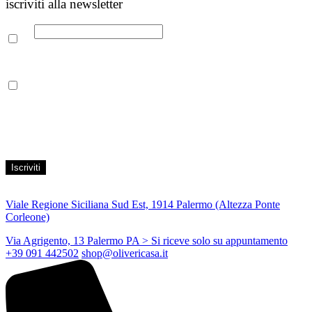
iscriviti alla newsletter
Email
Leggi la nostra Informativa sulla
privacy
per maggiori info.
Acconsento al trattamento dei propri dati personali per finalità di
marketing, secondo le modalità indicate all’interno della Privacy
Policy
Viale Regione Siciliana Sud Est, 1914 Palermo (Altezza Ponte
Corleone)
Via Agrigento, 13 Palermo PA
> Si riceve solo su appuntamento
+39 091 442502
shop@olivericasa.it