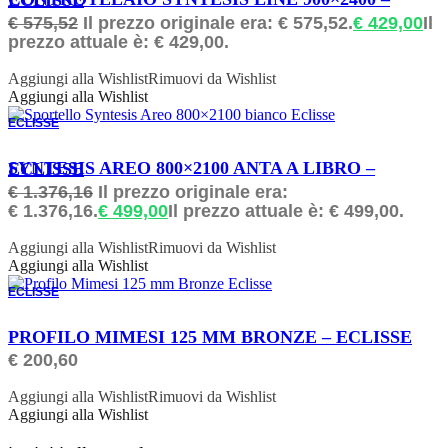
CONTROTELAIO SYNTESIS LINE 900×2400 – ECLISSE
€
575,52
Il prezzo originale era: € 575,52.
€
429,00
Il
prezzo attuale è: € 429,00.
Aggiungi alla Wishlist
Rimuovi da Wishlist
Aggiungi alla Wishlist
ECLISSE
ORDINABILE
SYNTESIS AREO 800×2100 ANTA A LIBRO – ECLISSE
€
1.376,16
Il prezzo originale era:
€ 1.376,16.
€
499,00
Il prezzo attuale è: € 499,00.
Aggiungi alla Wishlist
Rimuovi da Wishlist
Aggiungi alla Wishlist
ECLISSE
ORDINABILE
PROFILO MIMESI 125 MM BRONZE – ECLISSE
€
200,60
Aggiungi alla Wishlist
Rimuovi da Wishlist
Aggiungi alla Wishlist