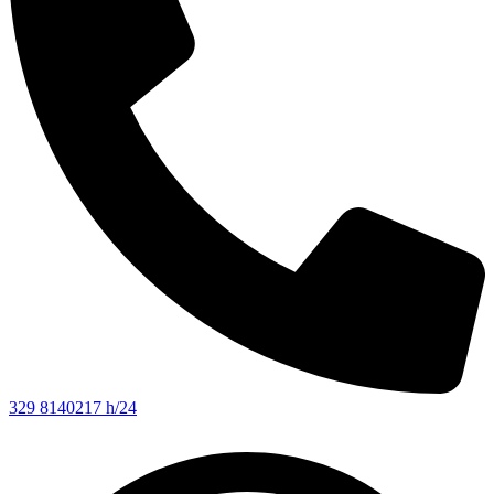
329 8140217 h/24