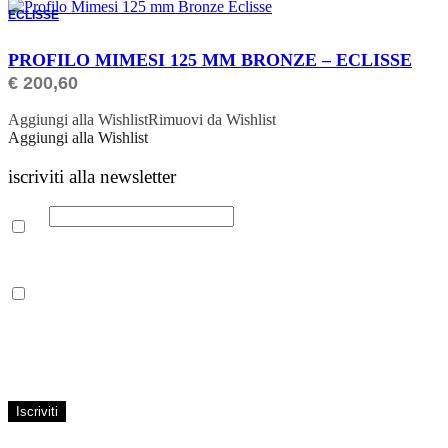
ECLISSE
ORDINABILE
PROFILO MIMESI 125 MM BRONZE – ECLISSE
€
200,60
Aggiungi alla Wishlist
Rimuovi da Wishlist
Aggiungi alla Wishlist
iscriviti alla newsletter
Email
Leggi la nostra Informativa sulla
privacy
per maggiori info.
Acconsento al trattamento dei propri dati personali per finalità di
marketing, secondo le modalità indicate all’interno della Privacy
Policy