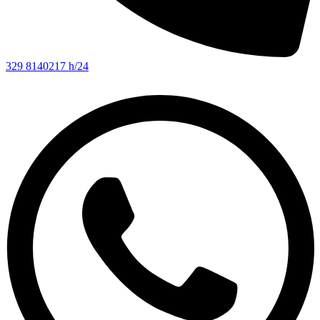
329 8140217 h/24