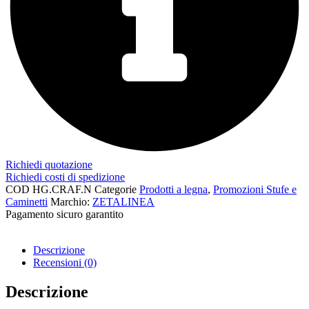
Richiedi quotazione
Richiedi costi di spedizione
COD
HG.CRAF.N
Categorie
Prodotti a legna
,
Promozioni Stufe e
Caminetti
Marchio:
ZETALINEA
Pagamento sicuro garantito​
Descrizione
Recensioni (0)
Descrizione