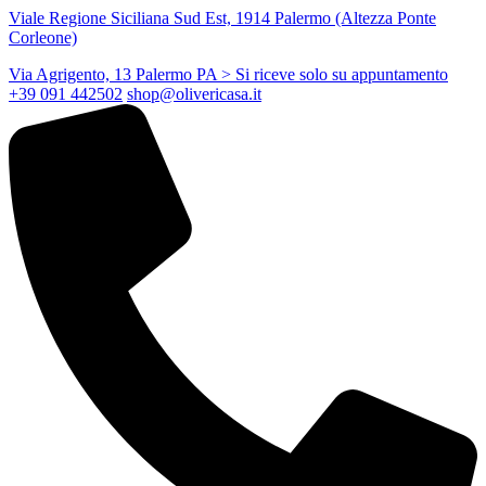
Viale Regione Siciliana Sud Est, 1914 Palermo (Altezza Ponte
Corleone)
Via Agrigento, 13 Palermo PA
> Si riceve solo su appuntamento
+39 091 442502
shop@olivericasa.it