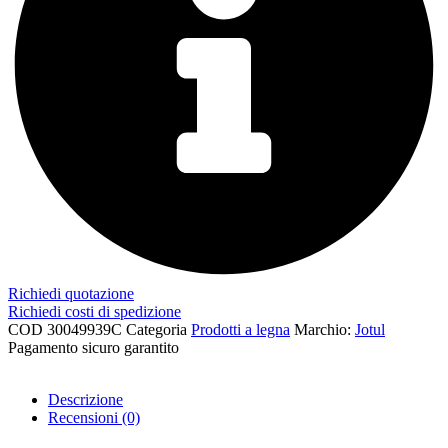
Richiedi quotazione
Richiedi costi di spedizione
COD
30049939C
Categoria
Prodotti a legna
Marchio:
Jotul
Pagamento sicuro garantito​
Descrizione
Recensioni (0)