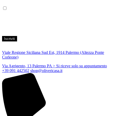
Leggi la nostra Informativa sulla
privacy
per maggiori info.
Acconsento al trattamento dei propri dati personali per finalità di
marketing, secondo le modalità indicate all’interno della Privacy
Policy
Viale Regione Siciliana Sud Est, 1914 Palermo (Altezza Ponte
Corleone)
Via Agrigento, 13 Palermo PA
> Si riceve solo su appuntamento
+39 091 442502
shop@olivericasa.it