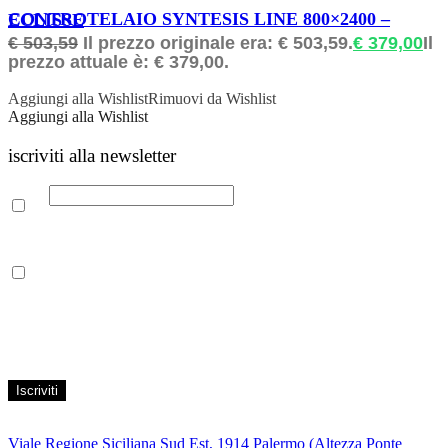
ORDINABILE
CONTROTELAIO SYNTESIS LINE 800×2400 – ECLISSE
€
503,59
Il prezzo originale era: € 503,59.
€
379,00
Il
prezzo attuale è: € 379,00.
Aggiungi alla Wishlist
Rimuovi da Wishlist
Aggiungi alla Wishlist
iscriviti alla newsletter
Email
Leggi la nostra Informativa sulla
privacy
per maggiori info.
Acconsento al trattamento dei propri dati personali per finalità di
marketing, secondo le modalità indicate all’interno della Privacy
Policy
Viale Regione Siciliana Sud Est, 1914 Palermo (Altezza Ponte