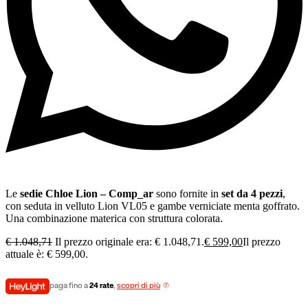
Le
sedie Chloe Lion – Comp_ar
sono fornite in
set da 4 pezzi
,
con seduta in velluto Lion VL05 e gambe verniciate menta goffrato.
Una combinazione materica con struttura colorata.
€
1.048,71
Il prezzo originale era: € 1.048,71.
€
599,00
Il prezzo
attuale è: € 599,00.
paga fino a
24 rate
,
scopri di più