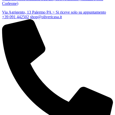
Corleone)
Via Agrigento, 13 Palermo PA
> Si riceve solo su appuntamento
+39 091 442502
shop@olivericasa.it