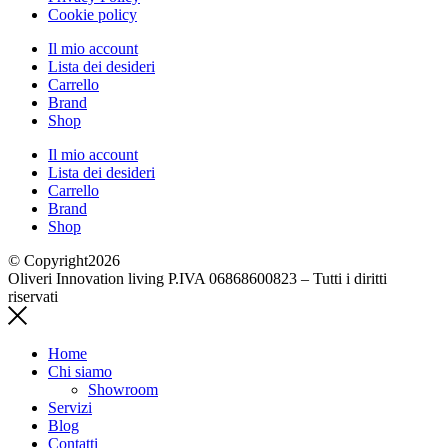
Cookie policy
Il mio account
Lista dei desideri
Carrello
Brand
Shop
Il mio account
Lista dei desideri
Carrello
Brand
Shop
© Copyright2026
Oliveri Innovation living P.IVA 06868600823 – Tutti i diritti
riservati
Home
Chi siamo
Showroom
Servizi
Blog
Contatti