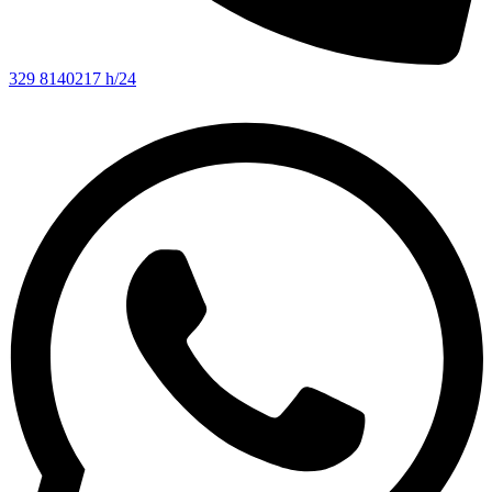
329 8140217 h/24