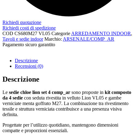
Richiedi quotazione
Richiedi costi di spedizione
COD
CS680M27 VL05
Categorie
ARREDAMENTO INDOOR
,
Tavoli e sedie indoor
Marchio:
ARSENALE/COMP_AR
Pagamento sicuro garantito​
Descrizione
Recensioni (0)
Descrizione
Le
sedie chloe lion set 4 comp_ar
sono proposte in
kit composto
da 4 sedie
con seduta rivestita in velluto Lion VL05 e gambe
verniciate menta goffrato M27. La combinazione tra rivestimento
tessile e struttura verniciata contribuisce a una presenza visiva
definita.
Progettate per l’utilizzo quotidiano, mantengono dimensioni
compatte e proporzioni essenziali.