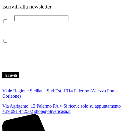
iscriviti alla newsletter
Email
Leggi la nostra Informativa sulla
privacy
per maggiori info.
Acconsento al trattamento dei propri dati personali per finalità di
marketing, secondo le modalità indicate all’interno della Privacy
Policy
Viale Regione Siciliana Sud Est, 1914 Palermo (Altezza Ponte
Corleone)
Via Agrigento, 13 Palermo PA
> Si riceve solo su appuntamento
+39 091 442502
shop@olivericasa.it