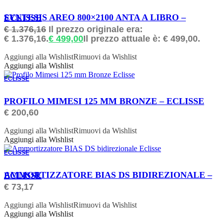
ORDINABILE
SYNTESIS AREO 800×2100 ANTA A LIBRO – ECLISSE
€
1.376,16
Il prezzo originale era:
€ 1.376,16.
€
499,00
Il prezzo attuale è: € 499,00.
Aggiungi alla Wishlist
Rimuovi da Wishlist
Aggiungi alla Wishlist
ECLISSE
ORDINABILE
PROFILO MIMESI 125 MM BRONZE – ECLISSE
€
200,60
Aggiungi alla Wishlist
Rimuovi da Wishlist
Aggiungi alla Wishlist
ECLISSE
ORDINABILE
AMMORTIZZATORE BIAS DS BIDIREZIONALE – ECLISSE
€
73,17
Aggiungi alla Wishlist
Rimuovi da Wishlist
Aggiungi alla Wishlist