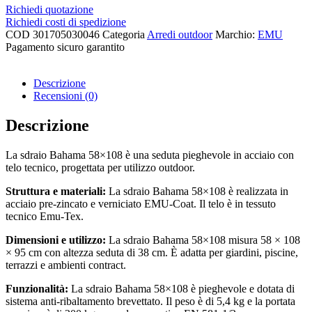
Richiedi quotazione
Richiedi costi di spedizione
COD
301705030046
Categoria
Arredi outdoor
Marchio:
EMU
Pagamento sicuro garantito​
Descrizione
Recensioni (0)
Descrizione
La sdraio Bahama 58×108 è una seduta pieghevole in acciaio con
telo tecnico, progettata per utilizzo outdoor.
Struttura e materiali:
La sdraio Bahama 58×108 è realizzata in
acciaio pre-zincato e verniciato EMU-Coat. Il telo è in tessuto
tecnico Emu-Tex.
Dimensioni e utilizzo:
La sdraio Bahama 58×108 misura 58 × 108
× 95 cm con altezza seduta di 38 cm. È adatta per giardini, piscine,
terrazzi e ambienti contract.
Funzionalità:
La sdraio Bahama 58×108 è pieghevole e dotata di
sistema anti-ribaltamento brevettato. Il peso è di 5,4 kg e la portata