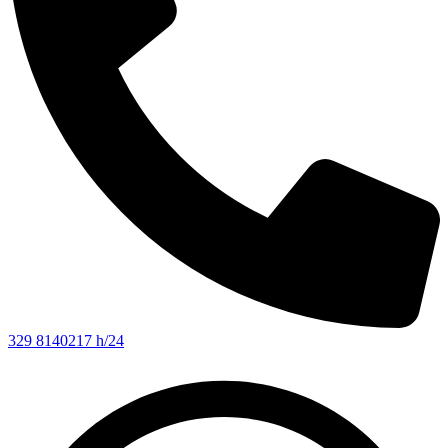
329 8140217 h/24