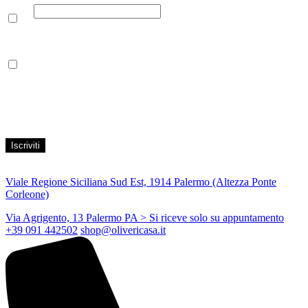
Email
Leggi la nostra Informativa sulla
privacy
per maggiori info.
Acconsento al trattamento dei propri dati personali per finalità di
marketing, secondo le modalità indicate all’interno della Privacy
Policy
Viale Regione Siciliana Sud Est, 1914 Palermo (Altezza Ponte
Corleone)
Via Agrigento, 13 Palermo PA
> Si riceve solo su appuntamento
+39 091 442502
shop@olivericasa.it