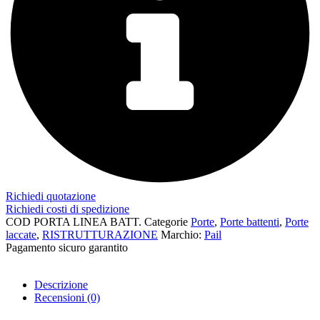
Richiedi quotazione
Richiedi costi di spedizione
COD
PORTA LINEA BATT.
Categorie
Porte
,
Porte battenti
,
Porte
laccate
,
RISTRUTTURAZIONE
Marchio:
Pail
Pagamento sicuro garantito​
Descrizione
Recensioni (0)