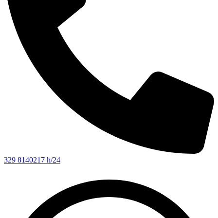
329 8140217 h/24