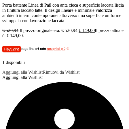
Porta battente Linea di Pail con anta cieca e superficie laccata liscia
in finitura laccato latte. Il design lineare e minimale valorizza
ambienti interni contemporanei attraverso una superficie uniforme
sviluppata con lavorazione laccata
€
520,94
Il prezzo originale era: € 520,94.
€
149,00
Il prezzo attuale
è: € 149,00.
paga fino a
6 rate
,
scopri di più
1 disponibili
Aggiungi alla Wishlist
Rimuovi da Wishlist
Aggiungi alla Wishlist