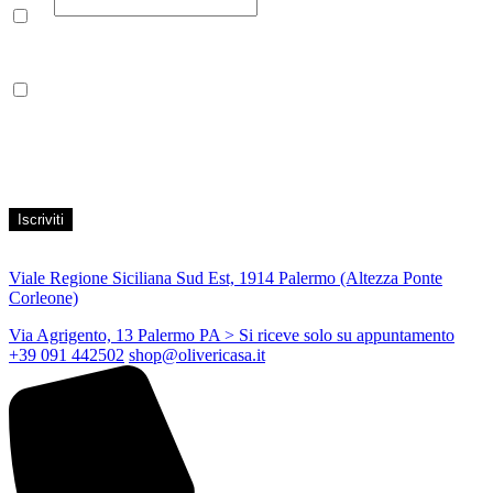
Email
Leggi la nostra Informativa sulla
privacy
per maggiori info.
Acconsento al trattamento dei propri dati personali per finalità di
marketing, secondo le modalità indicate all’interno della Privacy
Policy
Viale Regione Siciliana Sud Est, 1914 Palermo (Altezza Ponte
Corleone)
Via Agrigento, 13 Palermo PA
> Si riceve solo su appuntamento
+39 091 442502
shop@olivericasa.it