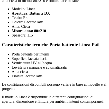
anta cieca in misura 80×210 e finitura laccato latte.
Modello: Linea
Apertura: Battente DX
Telaio: Era
Colore: Laccato latte
Anta: Cieca
Misura anta: 80×210
Spessore: 115
Caratteristiche tecniche Porta battente Linea Pail
Porta battente per interni
Superficie laccata liscia
Verniciatura UV all’acqua
Levigatura manuale e automatizzata
Anta cieca
Finitura laccato latte
Le configurazioni disponibili possono variare in base al modello e al
progetto.
Il modello Linea è disponibile in differenti configurazioni di
apertura, dimensione e finitura per ambienti interni contemporanei.