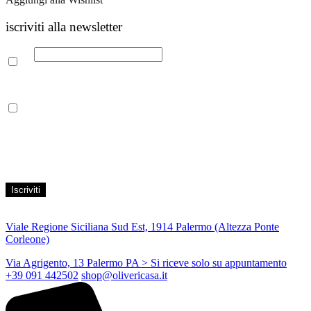
iscriviti alla newsletter
Email
Leggi la nostra Informativa sulla
privacy
per maggiori info.
Acconsento al trattamento dei propri dati personali per finalità di
marketing, secondo le modalità indicate all’interno della Privacy
Policy
Viale Regione Siciliana Sud Est, 1914 Palermo (Altezza Ponte
Corleone)
Via Agrigento, 13 Palermo PA
> Si riceve solo su appuntamento
+39 091 442502
shop@olivericasa.it