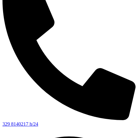
329 8140217 h/24