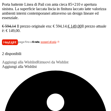
Porta battente Linea di Pail con anta cieca 85×210 e apertura
sinistra. La superficie laccata liscia in finitura laccato latte valorizza
ambienti interni contemporanei attraverso un design lineare ed
essenziale.
€
594,14
Il prezzo originale era: € 594,14.
€
149,00
Il prezzo attuale
è: € 149,00.
paga fino a
6 rate
,
scopri di più
2 disponibili
Aggiungi alla Wishlist
Rimuovi da Wishlist
Aggiungi alla Wishlist