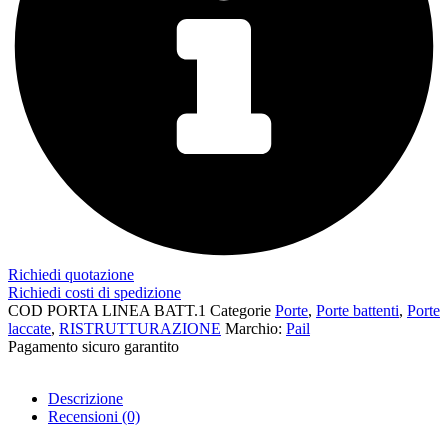
Richiedi quotazione
Richiedi costi di spedizione
COD
PORTA LINEA BATT.1
Categorie
Porte
,
Porte battenti
,
Porte
laccate
,
RISTRUTTURAZIONE
Marchio:
Pail
Pagamento sicuro garantito​
Descrizione
Recensioni (0)