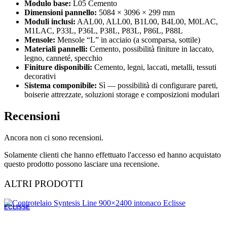
Modulo base:
L05 Cemento
Dimensioni pannello:
5084 × 3096 × 299 mm
Moduli inclusi:
AAL00, ALL00, B1L00, B4L00, M0LAC,
M1LAC, P33L, P36L, P38L, P83L, P86L, P88L
Mensole:
Mensole “L” in acciaio (a scomparsa, sottile)
Materiali pannelli:
Cemento, possibilità finiture in laccato,
legno, canneté, specchio
Finiture disponibili:
Cemento, legni, laccati, metalli, tessuti
decorativi
Sistema componibile:
Sì — possibilità di configurare pareti,
boiserie attrezzate, soluzioni storage e composizioni modulari
Recensioni
Ancora non ci sono recensioni.
Solamente clienti che hanno effettuato l'accesso ed hanno acquistato
questo prodotto possono lasciare una recensione.
ALTRI PRODOTTI
ECLISSE
ORDINABILE