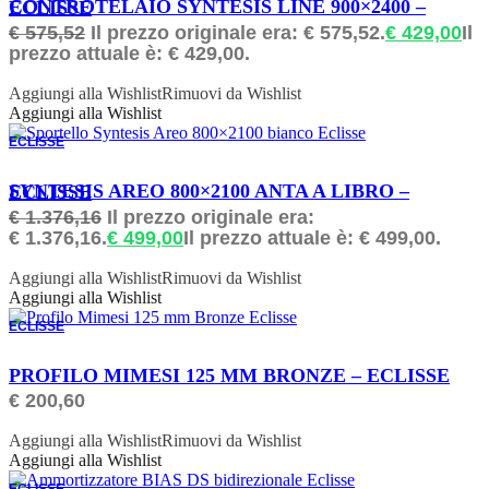
CONTROTELAIO SYNTESIS LINE 900×2400 – ECLISSE
€
575,52
Il prezzo originale era: € 575,52.
€
429,00
Il
prezzo attuale è: € 429,00.
Aggiungi alla Wishlist
Rimuovi da Wishlist
Aggiungi alla Wishlist
ECLISSE
ORDINABILE
SYNTESIS AREO 800×2100 ANTA A LIBRO – ECLISSE
€
1.376,16
Il prezzo originale era:
€ 1.376,16.
€
499,00
Il prezzo attuale è: € 499,00.
Aggiungi alla Wishlist
Rimuovi da Wishlist
Aggiungi alla Wishlist
ECLISSE
ORDINABILE
PROFILO MIMESI 125 MM BRONZE – ECLISSE
€
200,60
Aggiungi alla Wishlist
Rimuovi da Wishlist
Aggiungi alla Wishlist