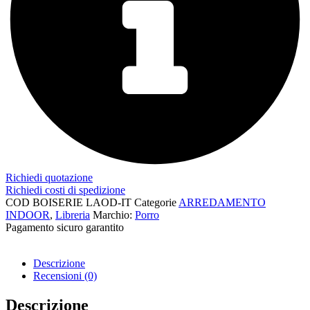
Richiedi quotazione
Richiedi costi di spedizione
COD
BOISERIE LAOD-IT
Categorie
ARREDAMENTO
INDOOR
,
Libreria
Marchio:
Porro
Pagamento sicuro garantito​
Descrizione
Recensioni (0)
Descrizione