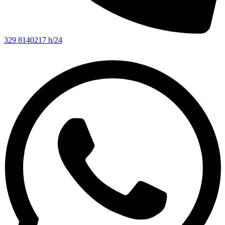
329 8140217 h/24