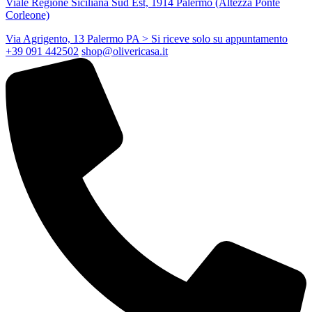
Viale Regione Siciliana Sud Est, 1914 Palermo (Altezza Ponte
Corleone)
Via Agrigento, 13 Palermo PA
> Si riceve solo su appuntamento
+39 091 442502
shop@olivericasa.it