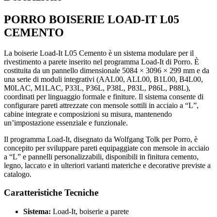
PORRO BOISERIE LOAD-IT L05
CEMENTO
La boiserie Load-It L05 Cemento è un sistema modulare per il
rivestimento a parete inserito nel programma Load-It di Porro. È
costituita da un pannello dimensionale 5084 × 3096 × 299 mm e da
una serie di moduli integrativi (AAL00, ALL00, B1L00, B4L00,
M0LAC, M1LAC, P33L, P36L, P38L, P83L, P86L, P88L),
coordinati per linguaggio formale e finiture. Il sistema consente di
configurare pareti attrezzate con mensole sottili in acciaio a “L”,
cabine integrate e composizioni su misura, mantenendo
un’impostazione essenziale e funzionale.
Il programma Load-It, disegnato da Wolfgang Tolk per Porro, è
concepito per sviluppare pareti equipaggiate con mensole in acciaio
a “L” e pannelli personalizzabili, disponibili in finitura cemento,
legno, laccato e in ulteriori varianti materiche e decorative previste a
catalogo.
Caratteristiche Tecniche
Sistema:
Load-It, boiserie a parete