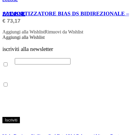
ECLISSE
ORDINABILE
AMMORTIZZATORE BIAS DS BIDIREZIONALE – ECLISSE
€
73,17
Aggiungi alla Wishlist
Rimuovi da Wishlist
Aggiungi alla Wishlist
iscriviti alla newsletter
Email
Leggi la nostra Informativa sulla
privacy
per maggiori info.
Acconsento al trattamento dei propri dati personali per finalità di
marketing, secondo le modalità indicate all’interno della Privacy
Policy