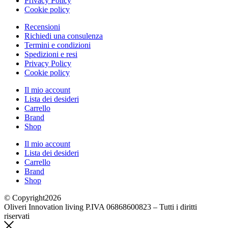
Privacy Policy
Cookie policy
Recensioni
Richiedi una consulenza
Termini e condizioni
Spedizioni e resi
Privacy Policy
Cookie policy
Il mio account
Lista dei desideri
Carrello
Brand
Shop
Il mio account
Lista dei desideri
Carrello
Brand
Shop
© Copyright2026
Oliveri Innovation living P.IVA 06868600823 – Tutti i diritti
riservati