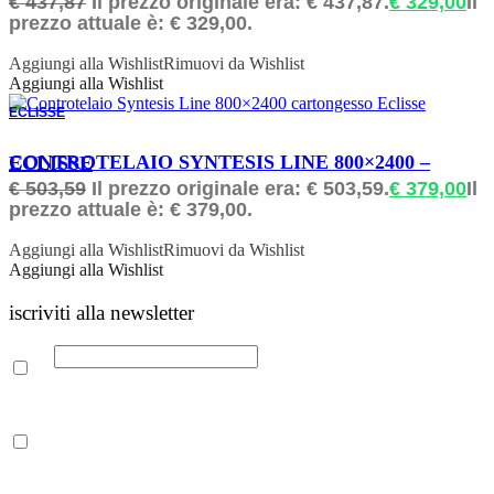
€
437,87
Il prezzo originale era: € 437,87.
€
329,00
Il
prezzo attuale è: € 329,00.
Aggiungi alla Wishlist
Rimuovi da Wishlist
Aggiungi alla Wishlist
ECLISSE
ORDINABILE
CONTROTELAIO SYNTESIS LINE 800×2400 – ECLISSE
€
503,59
Il prezzo originale era: € 503,59.
€
379,00
Il
prezzo attuale è: € 379,00.
Aggiungi alla Wishlist
Rimuovi da Wishlist
Aggiungi alla Wishlist
iscriviti alla newsletter
Email
Leggi la nostra Informativa sulla
privacy
per maggiori info.
Acconsento al trattamento dei propri dati personali per finalità di