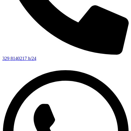
329 8140217 h/24