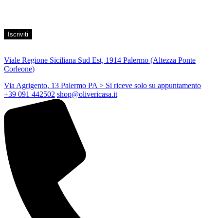
marketing, secondo le modalità indicate all’interno della Privacy
Policy
Viale Regione Siciliana Sud Est, 1914 Palermo (Altezza Ponte
Corleone)
Via Agrigento, 13 Palermo PA
> Si riceve solo su appuntamento
+39 091 442502
shop@olivericasa.it