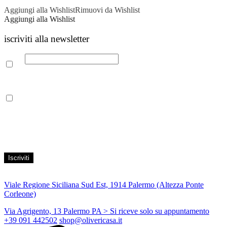
Aggiungi alla Wishlist
Rimuovi da Wishlist
Aggiungi alla Wishlist
iscriviti alla newsletter
Email
Leggi la nostra Informativa sulla
privacy
per maggiori info.
Acconsento al trattamento dei propri dati personali per finalità di
marketing, secondo le modalità indicate all’interno della Privacy
Policy
Viale Regione Siciliana Sud Est, 1914 Palermo (Altezza Ponte
Corleone)
Via Agrigento, 13 Palermo PA
> Si riceve solo su appuntamento
+39 091 442502
shop@olivericasa.it