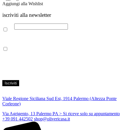
Aggiungi alla Wishlist
iscriviti alla newsletter
Email
Leggi la nostra Informativa sulla
privacy
per maggiori info.
Acconsento al trattamento dei propri dati personali per finalità di
marketing, secondo le modalità indicate all’interno della Privacy
Policy
Viale Regione Siciliana Sud Est, 1914 Palermo (Altezza Ponte
Corleone)
Via Agrigento, 13 Palermo PA
> Si riceve solo su appuntamento
+39 091 442502
shop@olivericasa.it