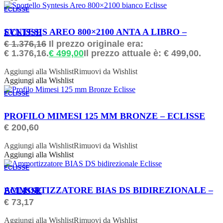
ECLISSE
ORDINABILE
SYNTESIS AREO 800×2100 ANTA A LIBRO – ECLISSE
€
1.376,16
Il prezzo originale era:
€ 1.376,16.
€
499,00
Il prezzo attuale è: € 499,00.
Aggiungi alla Wishlist
Rimuovi da Wishlist
Aggiungi alla Wishlist
ECLISSE
ORDINABILE
PROFILO MIMESI 125 MM BRONZE – ECLISSE
€
200,60
Aggiungi alla Wishlist
Rimuovi da Wishlist
Aggiungi alla Wishlist
ECLISSE
ORDINABILE
AMMORTIZZATORE BIAS DS BIDIREZIONALE – ECLISSE
€
73,17
Aggiungi alla Wishlist
Rimuovi da Wishlist