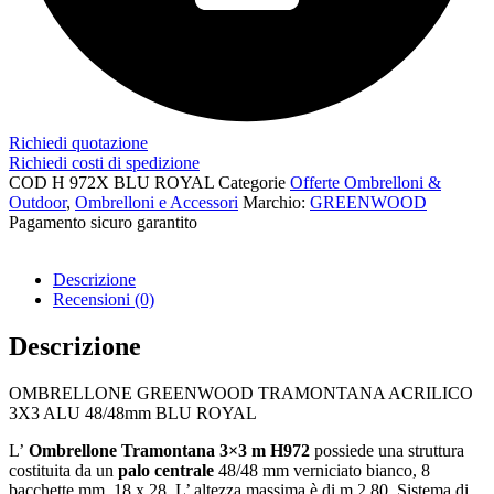
Richiedi quotazione
Richiedi costi di spedizione
COD
H 972X BLU ROYAL
Categorie
Offerte Ombrelloni &
Outdoor
,
Ombrelloni e Accessori
Marchio:
GREENWOOD
Pagamento sicuro garantito​
Descrizione
Recensioni (0)
Descrizione
OMBRELLONE GREENWOOD TRAMONTANA ACRILICO
3X3 ALU 48/48mm BLU ROYAL
L’
Ombrellone Tramontana 3×3 m H972
possiede una struttura
costituita da un
palo centrale
48/48 mm verniciato bianco, 8
bacchette mm. 18 x 28. L’ altezza massima è di m 2,80. Sistema di