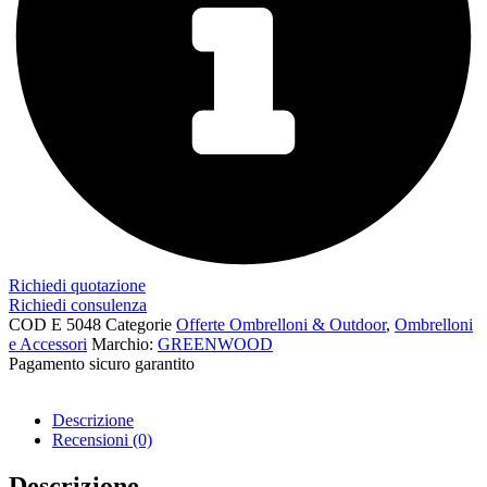
Richiedi quotazione
Richiedi consulenza
COD
E 5048
Categorie
Offerte Ombrelloni & Outdoor
,
Ombrelloni
e Accessori
Marchio:
GREENWOOD
Pagamento sicuro garantito​
Descrizione
Recensioni (0)
Descrizione