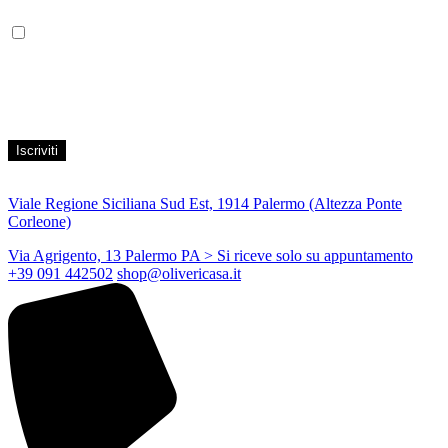
Leggi la nostra Informativa sulla
privacy
per maggiori info.
Acconsento al trattamento dei propri dati personali per finalità di
marketing, secondo le modalità indicate all’interno della Privacy
Policy
Viale Regione Siciliana Sud Est, 1914 Palermo (Altezza Ponte
Corleone)
Via Agrigento, 13 Palermo PA
> Si riceve solo su appuntamento
+39 091 442502
shop@olivericasa.it