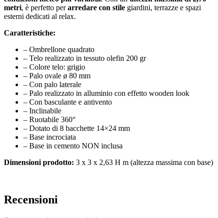
metri
, è perfetto per
arredare con stile
giardini, terrazze e spazi
esterni dedicati al relax.
Caratteristiche:
– Ombrellone quadrato
– Telo realizzato in tessuto olefin 200 gr
– Colore telo: grigio
– Palo ovale ø 80 mm
– Con palo laterale
– Palo realizzato in alluminio con effetto wooden look
– Con basculante e antivento
– Inclinabile
– Ruotabile 360°
– Dotato di 8 bacchette 14×24 mm
– Base incrociata
– Base in cemento NON inclusa
Dimensioni prodotto:
3 x 3 x 2,63 H m (altezza massima con base)
Recensioni