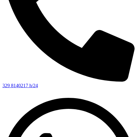
329 8140217 h/24