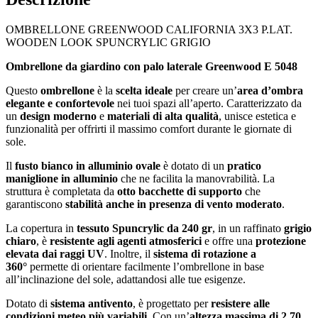
OMBRELLONE GREENWOOD CALIFORNIA 3X3 P.LAT.
WOODEN LOOK SPUNCRYLIC GRIGIO
Ombrellone da giardino con palo laterale Greenwood E 5048
Questo
ombrellone
è la
scelta ideale
per creare un’
area d’ombra
elegante e confortevole
nei tuoi spazi all’aperto. Caratterizzato da
un
design moderno
e
materiali di alta qualità
, unisce estetica e
funzionalità per offrirti il massimo comfort durante le giornate di
sole.
Il
fusto bianco in alluminio ovale
è dotato di un
pratico
maniglione in alluminio
che ne facilita la manovrabilità. La
struttura è completata da
otto bacchette di supporto
che
garantiscono
stabilità anche in presenza di vento moderato
.
La copertura in
tessuto Spuncrylic da 240 gr
, in un raffinato
grigio
chiaro
, è
resistente agli agenti atmosferici
e offre una
protezione
elevata dai raggi UV
. Inoltre, il
sistema di rotazione a
360°
permette di orientare facilmente l’ombrellone in base
all’inclinazione del sole, adattandosi alle tue esigenze.
Dotato di
sistema antivento
, è progettato per
resistere alle
condizioni meteo più variabili
. Con un’
altezza massima di 2,70