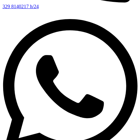
329 8140217 h/24