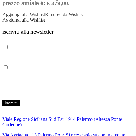
prezzo attuale è: € 379,00.
Aggiungi alla Wishlist
Rimuovi da Wishlist
Aggiungi alla Wishlist
iscriviti alla newsletter
Email
Leggi la nostra Informativa sulla
privacy
per maggiori info.
Acconsento al trattamento dei propri dati personali per finalità di
marketing, secondo le modalità indicate all’interno della Privacy
Policy
Viale Regione Siciliana Sud Est, 1914 Palermo (Altezza Ponte
Corleone)
Via Agrigento, 13 Palermo PA
> Si riceve solo su appuntamento