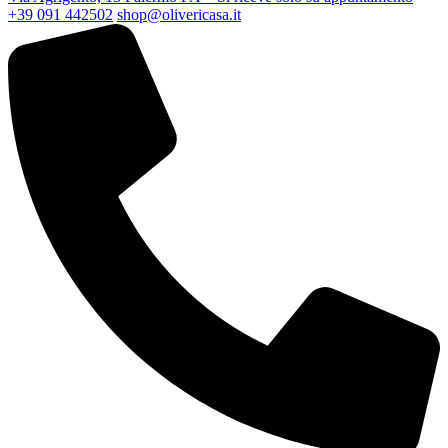
+39 091 442502
shop@olivericasa.it