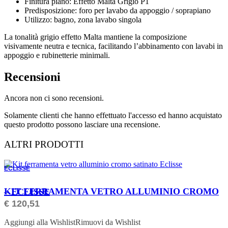
Finitura piano: Effetto Malta Grigio P1
Predisposizione: foro per lavabo da appoggio / soprapiano
Utilizzo: bagno, zona lavabo singola
La tonalità grigio effetto Malta mantiene la composizione
visivamente neutra e tecnica, facilitando l’abbinamento con lavabi in
appoggio e rubinetterie minimali.
Recensioni
Ancora non ci sono recensioni.
Solamente clienti che hanno effettuato l'accesso ed hanno acquistato
questo prodotto possono lasciare una recensione.
ALTRI PRODOTTI
ECLISSE
ORDINABILE
KIT FERRAMENTA VETRO ALLUMINIO CROMO – ECLISSE
€
120,51
Aggiungi alla Wishlist
Rimuovi da Wishlist