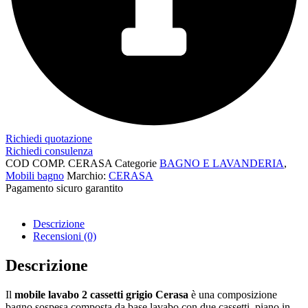
Richiedi quotazione
Richiedi consulenza
COD
COMP. CERASA
Categorie
BAGNO E LAVANDERIA
,
Mobili bagno
Marchio:
CERASA
Pagamento sicuro garantito​
Descrizione
Recensioni (0)
Descrizione
Il
mobile lavabo 2 cassetti grigio Cerasa
è una composizione
bagno sospesa composta da base lavabo con due cassetti, piano in