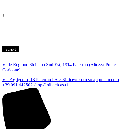
Leggi la nostra Informativa sulla
privacy
per maggiori info.
Acconsento al trattamento dei propri dati personali per finalità di
marketing, secondo le modalità indicate all’interno della Privacy
Policy
Viale Regione Siciliana Sud Est, 1914 Palermo (Altezza Ponte
Corleone)
Via Agrigento, 13 Palermo PA
> Si riceve solo su appuntamento
+39 091 442502
shop@olivericasa.it