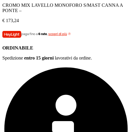
CROMO MIX LAVELLO MONOFORO S/MAST CANNA A
PONTE –
€
173,24
paga fino a
6 rate
,
scopri di più
ORDINABILE
Spedizione
entro 15 giorni
lavorativi da ordine.