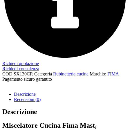
Richiedi quotazione
Richiedi consulenza
COD
SX130CR
Categoria
Rubinetteria cucina
Marchio:
FIMA
Pagamento sicuro garantito​
Descrizione
Recensioni (0)
Descrizione
Miscelatore Cucina Fima Mast,