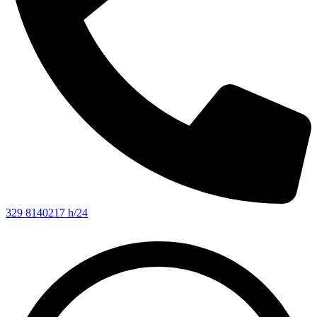
329 8140217 h/24