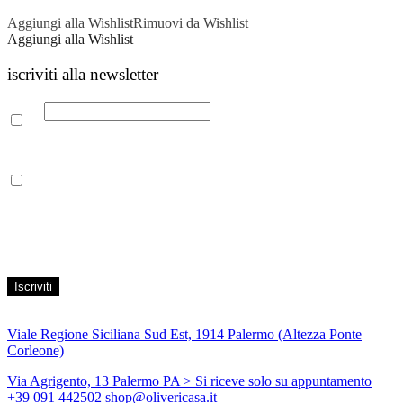
Aggiungi alla Wishlist
Rimuovi da Wishlist
Aggiungi alla Wishlist
iscriviti alla newsletter
Email
Leggi la nostra Informativa sulla
privacy
per maggiori info.
Acconsento al trattamento dei propri dati personali per finalità di
marketing, secondo le modalità indicate all’interno della Privacy
Policy
Viale Regione Siciliana Sud Est, 1914 Palermo (Altezza Ponte
Corleone)
Via Agrigento, 13 Palermo PA
> Si riceve solo su appuntamento
+39 091 442502
shop@olivericasa.it