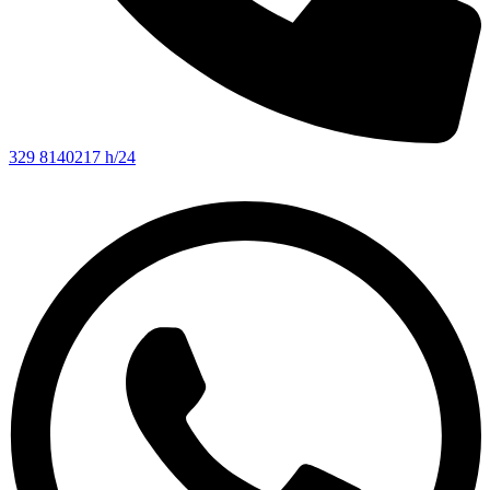
329 8140217 h/24