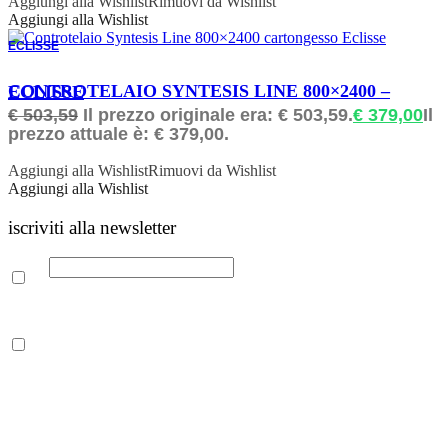
Aggiungi alla Wishlist
Rimuovi da Wishlist
Aggiungi alla Wishlist
ECLISSE
ORDINABILE
CONTROTELAIO SYNTESIS LINE 800×2400 – ECLISSE
€
503,59
Il prezzo originale era: € 503,59.
€
379,00
Il
prezzo attuale è: € 379,00.
Aggiungi alla Wishlist
Rimuovi da Wishlist
Aggiungi alla Wishlist
iscriviti alla newsletter
Email
Leggi la nostra Informativa sulla
privacy
per maggiori info.
Acconsento al trattamento dei propri dati personali per finalità di
marketing, secondo le modalità indicate all’interno della Privacy
Policy