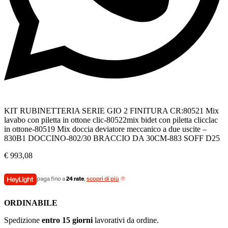
KIT RUBINETTERIA SERIE GIO 2 FINITURA CR:80521 Mix
lavabo con piletta in ottone clic-80522mix bidet con piletta clicclac
in ottone-80519 Mix doccia deviatore meccanico a due uscite –
830B1 DOCCINO-802/30 BRACCIO DA 30CM-883 SOFF D25
€
993,08
paga fino a
24 rate
,
scopri di più
ORDINABILE
Spedizione
entro 15 giorni
lavorativi da ordine.