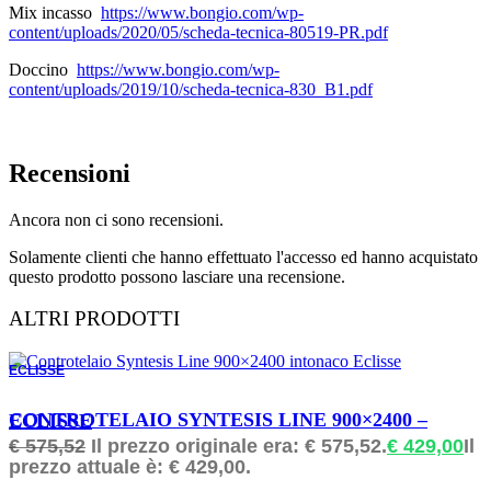
Mix incasso
https://www.bongio.com/wp-
content/uploads/2020/05/scheda-tecnica-80519-PR.pdf
Doccino
https://www.bongio.com/wp-
content/uploads/2019/10/scheda-tecnica-830_B1.pdf
Recensioni
Ancora non ci sono recensioni.
Solamente clienti che hanno effettuato l'accesso ed hanno acquistato
questo prodotto possono lasciare una recensione.
ALTRI PRODOTTI
ECLISSE
ORDINABILE
CONTROTELAIO SYNTESIS LINE 900×2400 – ECLISSE
€
575,52
Il prezzo originale era: € 575,52.
€
429,00
Il
prezzo attuale è: € 429,00.