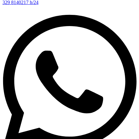
329 8140217 h/24