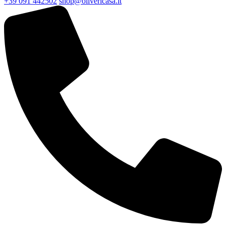
+39 091 442502
shop@olivericasa.it