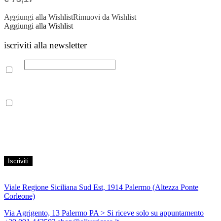
Aggiungi alla Wishlist
Rimuovi da Wishlist
Aggiungi alla Wishlist
iscriviti alla newsletter
Email
Leggi la nostra Informativa sulla
privacy
per maggiori info.
Acconsento al trattamento dei propri dati personali per finalità di
marketing, secondo le modalità indicate all’interno della Privacy
Policy
Viale Regione Siciliana Sud Est, 1914 Palermo (Altezza Ponte
Corleone)
Via Agrigento, 13 Palermo PA
> Si riceve solo su appuntamento