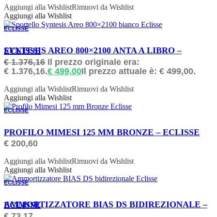
Aggiungi alla Wishlist
Rimuovi da Wishlist
Aggiungi alla Wishlist
ECLISSE
ORDINABILE
SYNTESIS AREO 800×2100 ANTA A LIBRO – ECLISSE
€
1.376,16
Il prezzo originale era:
€ 1.376,16.
€
499,00
Il prezzo attuale è: € 499,00.
Aggiungi alla Wishlist
Rimuovi da Wishlist
Aggiungi alla Wishlist
ECLISSE
ORDINABILE
PROFILO MIMESI 125 MM BRONZE – ECLISSE
€
200,60
Aggiungi alla Wishlist
Rimuovi da Wishlist
Aggiungi alla Wishlist
ECLISSE
ORDINABILE
AMMORTIZZATORE BIAS DS BIDIREZIONALE – ECLISSE
€
73,17