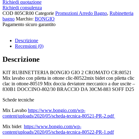
Richiedi quotazione
Richiedi consulenza
COD
805CR00
Categorie
Promozioni Arredo Bagno
,
Rubinetteria
bagno
Marchio:
BONGIO
Pagamento sicuro garantito​
Descrizione
Recensioni (0)
Descrizione
KIT RUBINETTERIA BONGIO GIO 2 CROMATO CR:80521
Mix lavabo con piletta in ottone clic-80522mix bidet con piletta clic
clac in ottone-80519 Mix doccia deviatore meccanico a due uscite –
830B1 DOCCINO-802/30 BRACCIO DA 30CM-883 SOFF D25
Schede tecniche
Mix Lavabo
https://www.bongio.com/wp-
content/uploads/2020/05/scheda-tecnica-80521-PR-2.pdf
Mix bidet
https://www.bongio.com/wp-
content/uploads/2020/05/scheda-tecnica-80522-PR-1.pdf