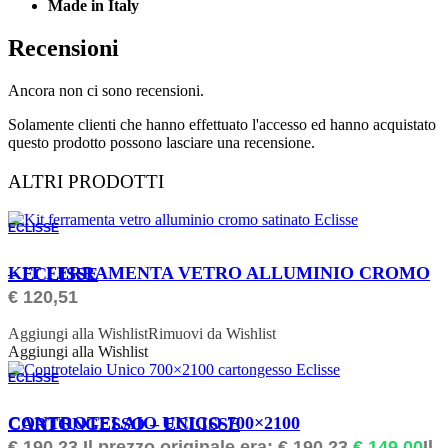
Made in Italy
Recensioni
Ancora non ci sono recensioni.
Solamente clienti che hanno effettuato l'accesso ed hanno acquistato
questo prodotto possono lasciare una recensione.
ALTRI PRODOTTI
ECLISSE
ORDINABILE
KIT FERRAMENTA VETRO ALLUMINIO CROMO – ECLISSE
€
120,51
Aggiungi alla Wishlist
Rimuovi da Wishlist
Aggiungi alla Wishlist
ECLISSE
ORDINABILE
CONTROTELAIO UNICO 700×2100 CARTONGESSO – ECLISSE
€
190,23
Il prezzo originale era: € 190,23.
€
149,00
Il