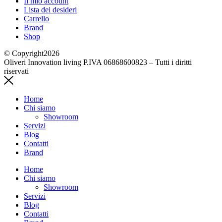
Il mio account
Lista dei desideri
Carrello
Brand
Shop
© Copyright2026
Oliveri Innovation living P.IVA 06868600823 – Tutti i diritti
riservati
Home
Chi siamo
Showroom
Servizi
Blog
Contatti
Brand
Home
Chi siamo
Showroom
Servizi
Blog
Contatti