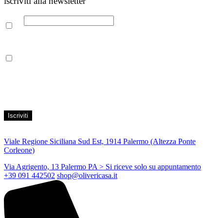
iscriviti alla newsletter
Email
Leggi la nostra Informativa sulla
privacy
per maggiori info.
Acconsento al trattamento dei propri dati personali per finalità di
marketing, secondo le modalità indicate all’interno della Privacy
Policy
Viale Regione Siciliana Sud Est, 1914 Palermo (Altezza Ponte
Corleone)
Via Agrigento, 13 Palermo PA
> Si riceve solo su appuntamento
+39 091 442502
shop@olivericasa.it