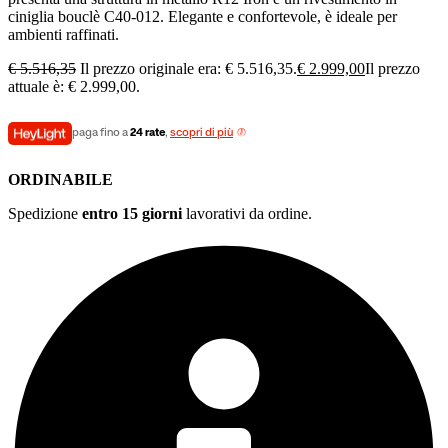
ciniglia bouclè C40-012. Elegante e confortevole, è ideale per
ambienti raffinati.
€
5.516,35
Il prezzo originale era: € 5.516,35.
€
2.999,00
Il prezzo
attuale è: € 2.999,00.
paga fino a
24 rate
,
scopri di più
ORDINABILE
Spedizione
entro 15 giorni
lavorativi da ordine.