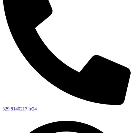
329 8140217 h/24