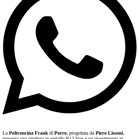
La
Poltroncina Frank
di
Porro
, progettata da
Piero Lissoni
,
presenta una struttura in metallo R12 Iron e un rivestimento in