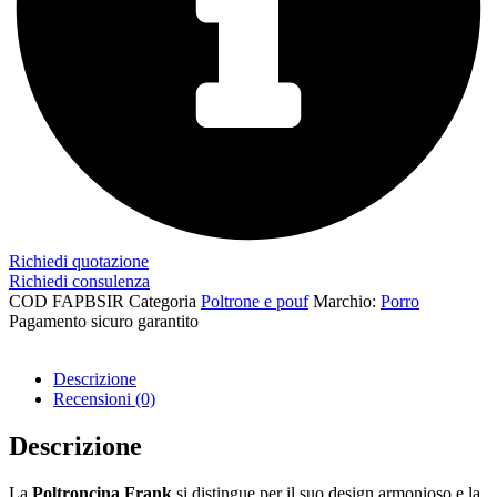
Richiedi quotazione
Richiedi consulenza
COD
FAPBSIR
Categoria
Poltrone e pouf
Marchio:
Porro
Pagamento sicuro garantito​
Descrizione
Recensioni (0)
Descrizione
La
Poltroncina Frank
si distingue per il suo design armonioso e la