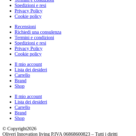
Spedizioni e resi
Privacy Policy
Cookie policy
Recensioni
Richiedi una consulenza
Termini e condizioni
Spedizioni e resi
Privacy Policy
Cookie policy
Il mio account
Lista dei desideri
Carrello
Brand
Shop
Il mio account
Lista dei desideri
Carrello
Brand
Shop
© Copyright2026
Oliveri Innovation living P.IVA 06868600823 – Tutti i diritti