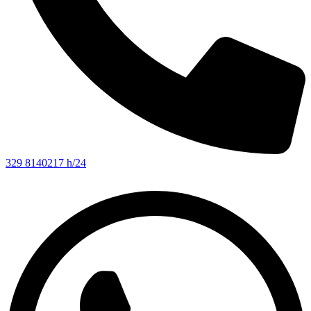
329 8140217 h/24