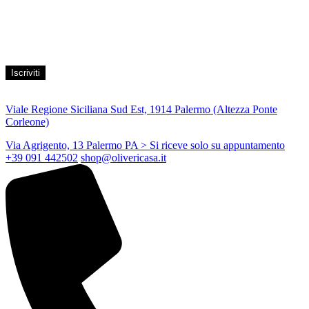
Acconsento al trattamento dei propri dati personali per finalità di
marketing, secondo le modalità indicate all’interno della Privacy
Policy
Viale Regione Siciliana Sud Est, 1914 Palermo (Altezza Ponte
Corleone)
Via Agrigento, 13 Palermo PA
> Si riceve solo su appuntamento
+39 091 442502
shop@olivericasa.it