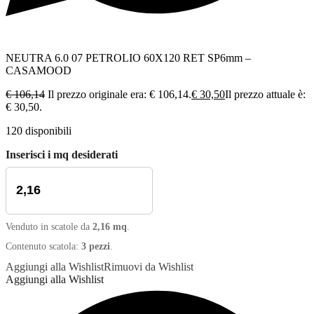
NEUTRA 6.0 07 PETROLIO 60X120 RET SP6mm –
CASAMOOD
€
106,14
Il prezzo originale era: € 106,14.
€
30,50
Il prezzo attuale è:
€ 30,50.
120 disponibili
Inserisci i mq desiderati
Venduto in scatole da
2,16 mq
.
Contenuto scatola:
3 pezzi
.
Aggiungi alla Wishlist
Rimuovi da Wishlist
Aggiungi alla Wishlist
2,16
1
•
mq
scatola