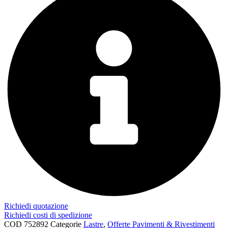
2,16
Hai inserito
mq
2,16
Quantità effettiva
mq
€
65,88
Richiedi quotazione
Richiedi costi di spedizione
COD
752892
Categorie
Lastre
,
Offerte Pavimenti & Rivestimenti