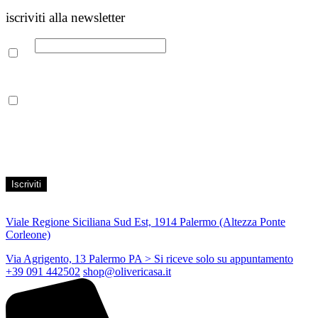
iscriviti alla newsletter
Email
Leggi la nostra Informativa sulla
privacy
per maggiori info.
Acconsento al trattamento dei propri dati personali per finalità di
marketing, secondo le modalità indicate all’interno della Privacy
Policy
Viale Regione Siciliana Sud Est, 1914 Palermo (Altezza Ponte
Corleone)
Via Agrigento, 13 Palermo PA
> Si riceve solo su appuntamento
+39 091 442502
shop@olivericasa.it