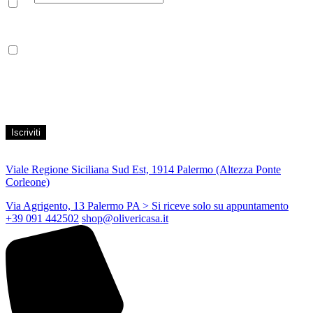
Leggi la nostra Informativa sulla
privacy
per maggiori info.
Acconsento al trattamento dei propri dati personali per finalità di
marketing, secondo le modalità indicate all’interno della Privacy
Policy
Viale Regione Siciliana Sud Est, 1914 Palermo (Altezza Ponte
Corleone)
Via Agrigento, 13 Palermo PA
> Si riceve solo su appuntamento
+39 091 442502
shop@olivericasa.it