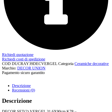
Richiedi quotazione
Richiedi costi di spedizione
COD
DUCRAY39DECVERGEL
Categoria
Ceramiche decorative
Marchio:
DECOR UNION
Pagamento sicuro garantito​
Descrizione
Recensioni (0)
Descrizione
DECOR SET(2) VERGEL 31,6X90cm K78 –