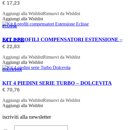
€
17,23
Aggiungi alla Wishlist
Rimuovi da Wishlist
Aggiungi alla Wishlist
ECLISSE
ORDINABILE
KIT 8 PROFILI COMPENSATORI ESTENSIONE – ECLISSE
€
22,83
Aggiungi alla Wishlist
Rimuovi da Wishlist
Aggiungi alla Wishlist
DOLCEVITA
ORDINABILE
KIT 4 PIEDINI SERIE TURBO – DOLCEVITA
€
70,76
Aggiungi alla Wishlist
Rimuovi da Wishlist
Aggiungi alla Wishlist
iscriviti alla newsletter
Email