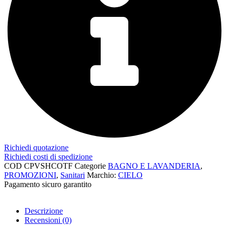
Richiedi quotazione
Richiedi costi di spedizione
COD
CPVSHCOTF
Categorie
BAGNO E LAVANDERIA
,
PROMOZIONI
,
Sanitari
Marchio:
CIELO
Pagamento sicuro garantito​
Descrizione
Recensioni (0)