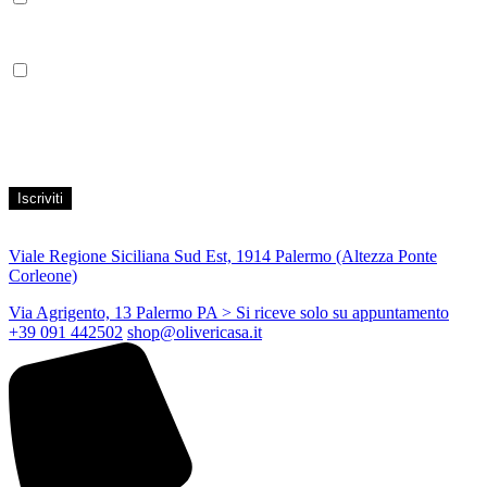
Leggi la nostra Informativa sulla
privacy
per maggiori info.
Acconsento al trattamento dei propri dati personali per finalità di
marketing, secondo le modalità indicate all’interno della Privacy
Policy
Viale Regione Siciliana Sud Est, 1914 Palermo (Altezza Ponte
Corleone)
Via Agrigento, 13 Palermo PA
> Si riceve solo su appuntamento
+39 091 442502
shop@olivericasa.it