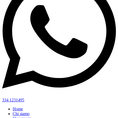
334 1231495
Home
Chi siamo