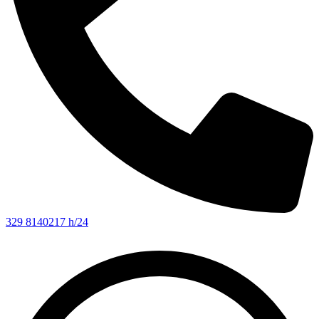
329 8140217 h/24