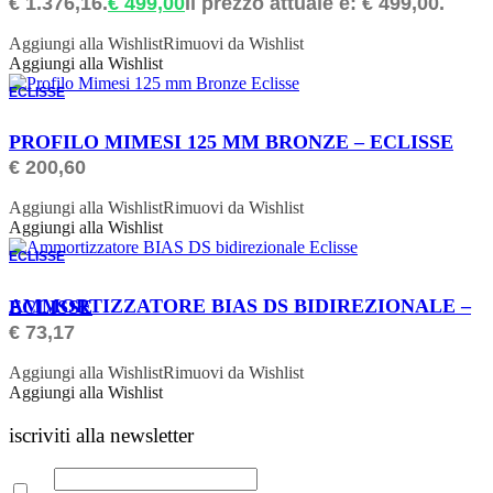
€ 1.376,16.
€
499,00
Il prezzo attuale è: € 499,00.
Aggiungi alla Wishlist
Rimuovi da Wishlist
Aggiungi alla Wishlist
ECLISSE
ORDINABILE
PROFILO MIMESI 125 MM BRONZE – ECLISSE
€
200,60
Aggiungi alla Wishlist
Rimuovi da Wishlist
Aggiungi alla Wishlist
ECLISSE
ORDINABILE
AMMORTIZZATORE BIAS DS BIDIREZIONALE – ECLISSE
€
73,17
Aggiungi alla Wishlist
Rimuovi da Wishlist
Aggiungi alla Wishlist
iscriviti alla newsletter
Email