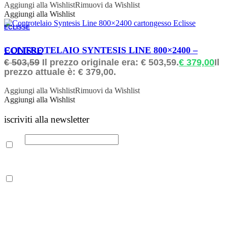
Aggiungi alla Wishlist
Rimuovi da Wishlist
Aggiungi alla Wishlist
ECLISSE
ORDINABILE
CONTROTELAIO SYNTESIS LINE 800×2400 – ECLISSE
€
503,59
Il prezzo originale era: € 503,59.
€
379,00
Il
prezzo attuale è: € 379,00.
Aggiungi alla Wishlist
Rimuovi da Wishlist
Aggiungi alla Wishlist
iscriviti alla newsletter
Email
Leggi la nostra Informativa sulla
privacy
per maggiori info.
Acconsento al trattamento dei propri dati personali per finalità di
marketing, secondo le modalità indicate all’interno della Privacy
Policy