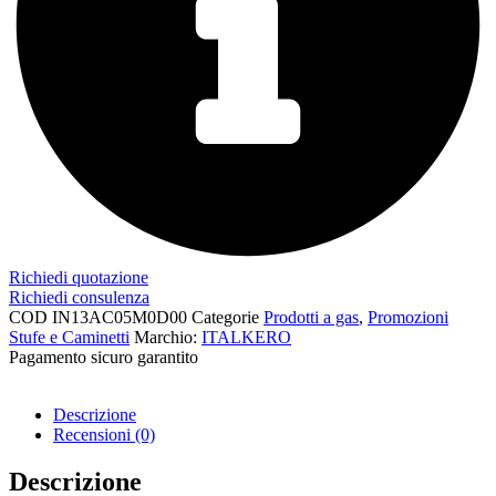
Richiedi quotazione
Richiedi consulenza
COD
IN13AC05M0D00
Categorie
Prodotti a gas
,
Promozioni
Stufe e Caminetti
Marchio:
ITALKERO
Pagamento sicuro garantito​
Descrizione
Recensioni (0)
Descrizione