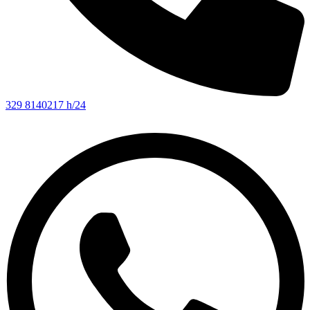
329 8140217 h/24