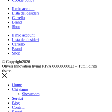
Cookie policy
Il mio account
Lista dei desideri
Carrello
Brand
Shop
Il mio account
Lista dei desideri
Carrello
Brand
Shop
© Copyright2026
Oliveri Innovation living P.IVA 06868600823 – Tutti i diritti
riservati
Home
Chi siamo
Showroom
Servizi
Blog
Contatti
Brand