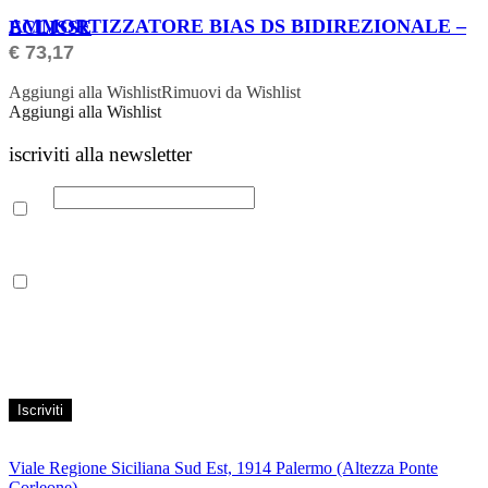
ORDINABILE
AMMORTIZZATORE BIAS DS BIDIREZIONALE – ECLISSE
€
73,17
Aggiungi alla Wishlist
Rimuovi da Wishlist
Aggiungi alla Wishlist
iscriviti alla newsletter
Email
Leggi la nostra Informativa sulla
privacy
per maggiori info.
Acconsento al trattamento dei propri dati personali per finalità di
marketing, secondo le modalità indicate all’interno della Privacy
Policy
Viale Regione Siciliana Sud Est, 1914 Palermo (Altezza Ponte
Corleone)