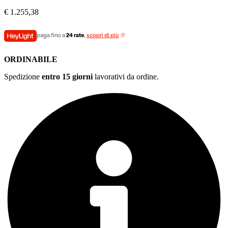
€
1.255,38
paga fino a
24 rate
,
scopri di più
ORDINABILE
Spedizione
entro 15 giorni
lavorativi da ordine.