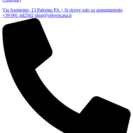
Via Agrigento, 13 Palermo PA
> Si riceve solo su appuntamento
+39 091 442502
shop@olivericasa.it