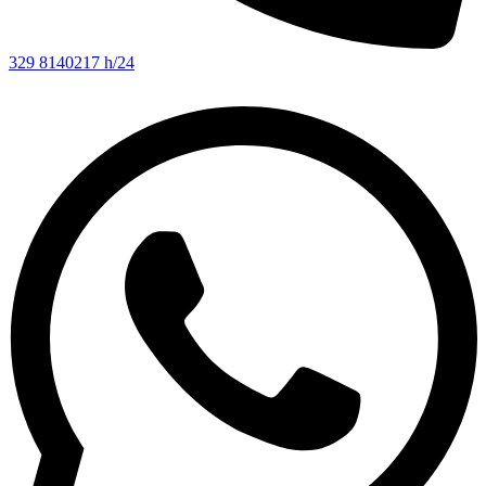
329 8140217 h/24