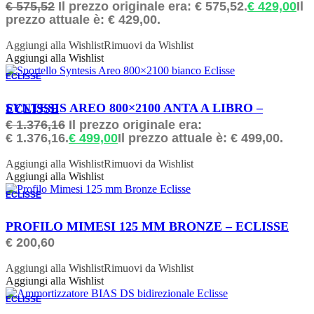
€
575,52
Il prezzo originale era: € 575,52.
€
429,00
Il
prezzo attuale è: € 429,00.
Aggiungi alla Wishlist
Rimuovi da Wishlist
Aggiungi alla Wishlist
ECLISSE
ORDINABILE
SYNTESIS AREO 800×2100 ANTA A LIBRO – ECLISSE
€
1.376,16
Il prezzo originale era:
€ 1.376,16.
€
499,00
Il prezzo attuale è: € 499,00.
Aggiungi alla Wishlist
Rimuovi da Wishlist
Aggiungi alla Wishlist
ECLISSE
ORDINABILE
PROFILO MIMESI 125 MM BRONZE – ECLISSE
€
200,60
Aggiungi alla Wishlist
Rimuovi da Wishlist
Aggiungi alla Wishlist
ECLISSE