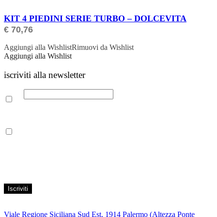
ORDINABILE
KIT 4 PIEDINI SERIE TURBO – DOLCEVITA
€
70,76
Aggiungi alla Wishlist
Rimuovi da Wishlist
Aggiungi alla Wishlist
iscriviti alla newsletter
Email
Leggi la nostra Informativa sulla
privacy
per maggiori info.
Acconsento al trattamento dei propri dati personali per finalità di
marketing, secondo le modalità indicate all’interno della Privacy
Policy
Viale Regione Siciliana Sud Est, 1914 Palermo (Altezza Ponte