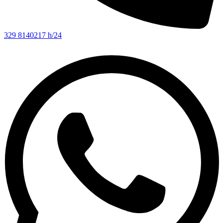
329 8140217 h/24