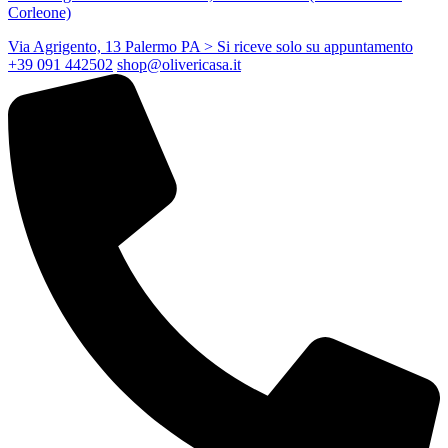
Corleone)
Via Agrigento, 13 Palermo PA
> Si riceve solo su appuntamento
+39 091 442502
shop@olivericasa.it