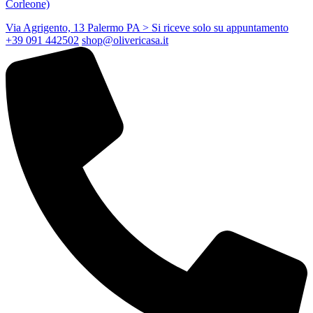
Corleone)
Via Agrigento, 13 Palermo PA
> Si riceve solo su appuntamento
+39 091 442502
shop@olivericasa.it