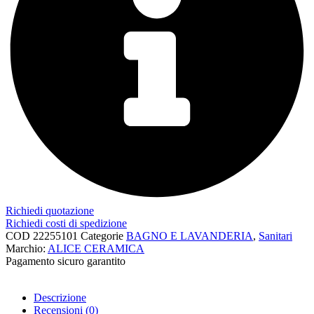
Richiedi quotazione
Richiedi costi di spedizione
COD
22255101
Categorie
BAGNO E LAVANDERIA
,
Sanitari
Marchio:
ALICE CERAMICA
Pagamento sicuro garantito​
Descrizione
Recensioni (0)