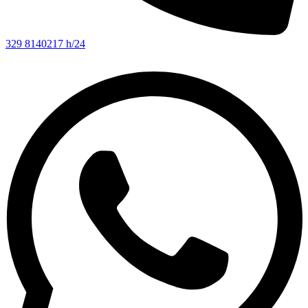
329 8140217 h/24