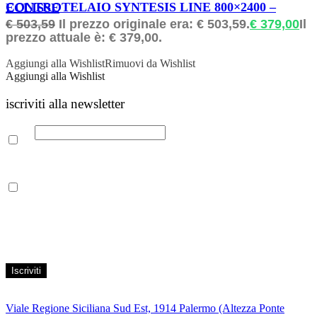
ORDINABILE
CONTROTELAIO SYNTESIS LINE 800×2400 – ECLISSE
€
503,59
Il prezzo originale era: € 503,59.
€
379,00
Il
prezzo attuale è: € 379,00.
Aggiungi alla Wishlist
Rimuovi da Wishlist
Aggiungi alla Wishlist
iscriviti alla newsletter
Email
Leggi la nostra Informativa sulla
privacy
per maggiori info.
Acconsento al trattamento dei propri dati personali per finalità di
marketing, secondo le modalità indicate all’interno della Privacy
Policy
Viale Regione Siciliana Sud Est, 1914 Palermo (Altezza Ponte