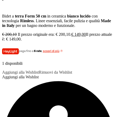
Bidet a
terra Form 50 cm
in ceramica
bianco lucido
con
tecnologia
Rimless
. Linee essenziali, facile pulizia e qualità
Made
in Italy
per un bagno moderno e funzionale.
€
200,10
Il prezzo originale era: € 200,10.
€
149,00
Il prezzo attuale
è: € 149,00.
paga fino a
6 rate
,
scopri di più
1 disponibili
Aggiungi alla Wishlist
Rimuovi da Wishlist
Aggiungi alla Wishlist