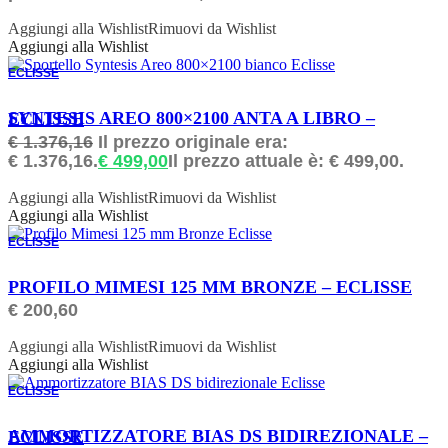
Aggiungi alla Wishlist
Rimuovi da Wishlist
Aggiungi alla Wishlist
ECLISSE
ORDINABILE
SYNTESIS AREO 800×2100 ANTA A LIBRO – ECLISSE
€
1.376,16
Il prezzo originale era:
€ 1.376,16.
€
499,00
Il prezzo attuale è: € 499,00.
Aggiungi alla Wishlist
Rimuovi da Wishlist
Aggiungi alla Wishlist
ECLISSE
ORDINABILE
PROFILO MIMESI 125 MM BRONZE – ECLISSE
€
200,60
Aggiungi alla Wishlist
Rimuovi da Wishlist
Aggiungi alla Wishlist
ECLISSE
ORDINABILE
AMMORTIZZATORE BIAS DS BIDIREZIONALE – ECLISSE