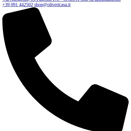
+39 091 442502
shop@olivericasa.it