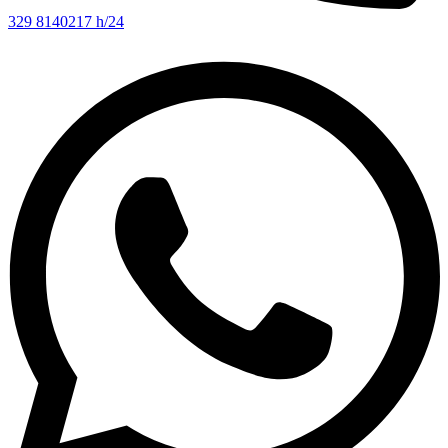
329 8140217 h/24