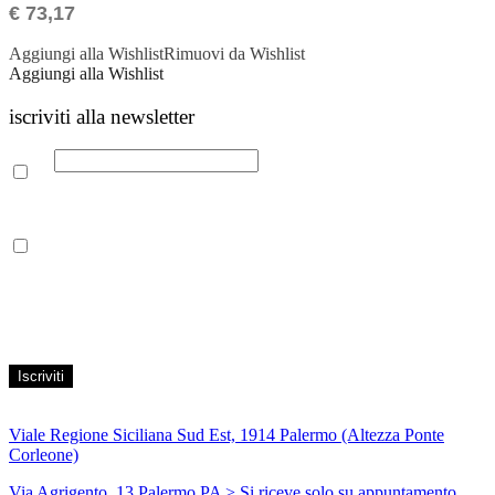
€
73,17
Aggiungi alla Wishlist
Rimuovi da Wishlist
Aggiungi alla Wishlist
iscriviti alla newsletter
Email
Leggi la nostra Informativa sulla
privacy
per maggiori info.
Acconsento al trattamento dei propri dati personali per finalità di
marketing, secondo le modalità indicate all’interno della Privacy
Policy
Viale Regione Siciliana Sud Est, 1914 Palermo (Altezza Ponte
Corleone)
Via Agrigento, 13 Palermo PA
> Si riceve solo su appuntamento