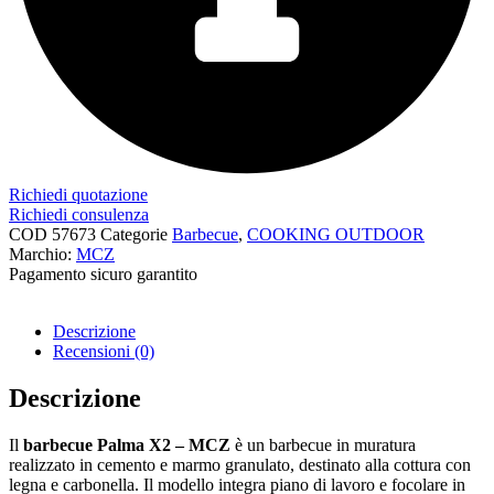
Richiedi quotazione
Richiedi consulenza
COD
57673
Categorie
Barbecue
,
COOKING OUTDOOR
Marchio:
MCZ
Pagamento sicuro garantito​
Descrizione
Recensioni (0)
Descrizione
Il
barbecue Palma X2 – MCZ
è un barbecue in muratura
realizzato in cemento e marmo granulato, destinato alla cottura con
legna e carbonella. Il modello integra piano di lavoro e focolare in