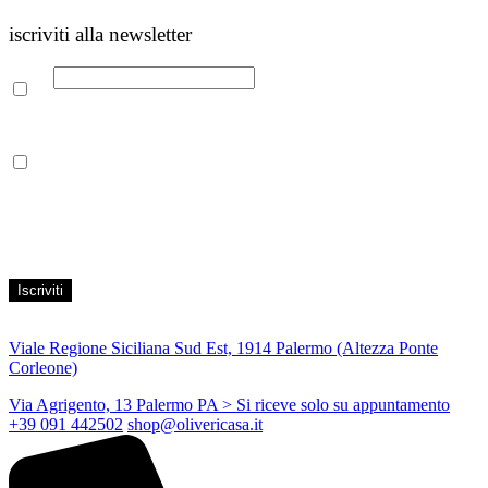
iscriviti alla newsletter
Email
Leggi la nostra Informativa sulla
privacy
per maggiori info.
Acconsento al trattamento dei propri dati personali per finalità di
marketing, secondo le modalità indicate all’interno della Privacy
Policy
Viale Regione Siciliana Sud Est, 1914 Palermo (Altezza Ponte
Corleone)
Via Agrigento, 13 Palermo PA
> Si riceve solo su appuntamento
+39 091 442502
shop@olivericasa.it